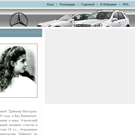
Вход
|
Регистрация
|
Стартовой
|
В Избранное
|
PDA
анией "Даймлер-Моторен-
890 году в Бад Каннштате.
рвым в мире, 4-колесный
вший активное участие в
тью 24 л.с., обладавшим
авительства "Даймлер" во