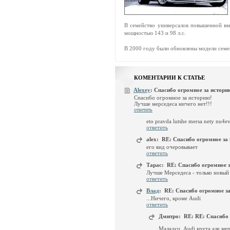
В семейство универсалов повышенной вм
мощностью 143 и 98 л.с.
В 2000 году были обновлены модели семей
КОМЕНТАРИИ К СТАТЬЕ
Alexey
:
Спасибо огромное за историю
Спасибо огромное за историю!
Лучше мерседеса ничего нет!!!
ответить
eto pravda lutshe mersa nety nu4e
ответить
alex:
RE: Спасибо огромное за 
его вид очеровывает
ответить
Тарас:
RE: Спасибо огромное з
Лучше Мерседеса - только новы
ответить
Влад
:
RE: Спасибо огромное за
...Ничего, кроме Audi
ответить
Дмитро:
RE: RE: Спасибо 
Маладєц, Audi крута але мерс