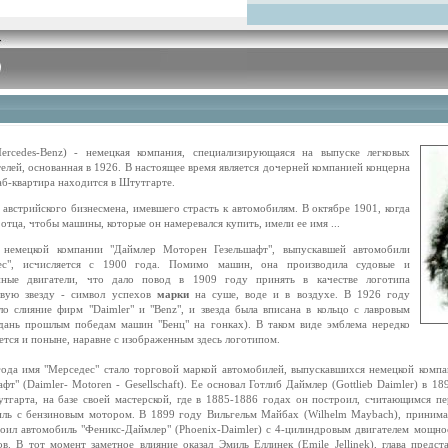
ercedes-Benz) - немецкая компания, специализирующаяся на выпуске легковых
елей, основанная в 1926. В настоящее время является дочерней компанией концерна
б-квартира находится в Штутгарте.
австрийского бизнесмена, имевшего страсть к автомобилям. В октябре 1901, когда
 отца, чтобы машины, которые он намеревался купить, имели ее имя ...
 немецкой компании "Даймлер Моторен Гезельшафт", выпускавшей автомобили
ес", исчисляется с 1900 года. Помимо машин, она производила судовые и
нные двигатели, что дало повод в 1909 году принять в качестве логотипа
евую звезду - символ успехов
марки
на суше, воде и в воздухе. В 1926 году
о слияние фирм "Daimler" и "Benz", и звезда была вписана в кольцо с лавровым
(дань прошлым победам машин "Бенц" на гонках). В таком виде эмблема нередко
ется и поныне, наравне с изображенным здесь логотипом.
ода имя "Мерседес" стало торговой маркой автомобилей, выпускавшихся немецкой комп
афт" (Daimler- Motoren - Gesellschaft). Ее основал Готлиб Даймлер (Gottlieb Daimler) в 1
тгарта, на базе своей мастерской, где в 1885-1886 годах он построил, считающимся пе
иль с бензиновым мотором. В 1899 году Вильгельм Майбах (Wilhelm Maybach), принима
оил автомобиль "Феникс-Даймлер" (Рhоеnix-Daimler) с 4-цилиндровым двигателем мощнос
в. В тот момент заметное влияние оказал Эмиль Еллинек (Emile Jellinek), глава предст