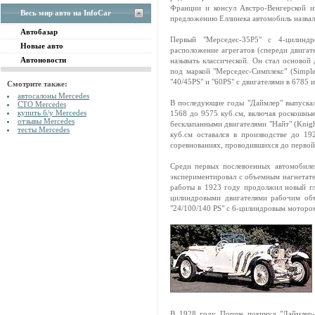
Франции и консул Австро-Венгерской и
Весь мир авто на InfoCar
предложению Еллинека автомобиль назвал
Автобазар
Первый "Мерседес-35Р5" с 4-цилинд
Новые авто
расположение агрегатов (спереди двигат
Автоновости
называть классической. Он стал основой
под маркой "Мерседес-Симплекс" (Simple
"40/45PS" и "60PS" с двигателями в 6785 и
Смотрите также:
автосалоны Mercedes
В последующие годы "Даймлер" выпускал
СТО Mercedes
купить б/у Mercedes
1568 до 9575 куб.см, включая роскошны
отзывы Mercedes
бесклапанными двигателями "Найт" (Knigh
тесты Mercedes
куб.см оставался в производстве до 1
соревнованиях, проводившихся до первой
Среди первых послевоенных автомобиле
экспериментировал с объемным нагнетате
работы в 1923 году продолжил новый гл
цилиндровыми двигателями рабочим объе
"24/100/140 PS" с 6-цилиндровым моторо
В 1928 году Порше покинул "Даймлер-Б