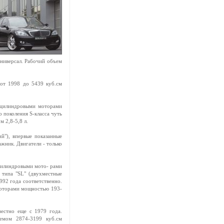
универсал. Рабочий объем
 от 1998 до 5439 куб.см
2-цилиндровыми моторами
 поколения S-класса чуть
 2,8-5,8 л.
й"), впервые показанные
ажник. Двигатели - только
-цилиндровыми мото- рами
 типа "SL" (двухместные
1992 года соответственно.
моторами мощностью 193-
вестно еще с 1979 года.
емом 2874-3199 куб.см