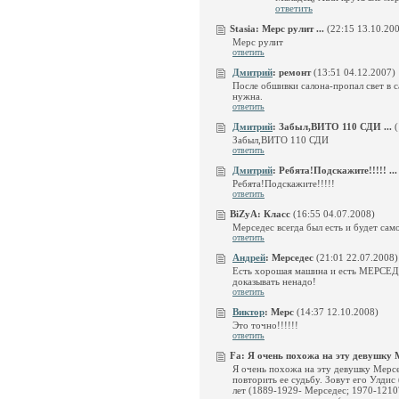
ответить
Stasia:
Мерс рулит ...
(22:15 13.10.20
Мерс рулит
ответить
Дмитрий
:
ремонт
(13:51 04.12.2007)
После обшивки салона-пропал свет в 
нужна.
ответить
Дмитрий
:
Забыл,ВИТО 110 СДИ ...
(
Забыл,ВИТО 110 СДИ
ответить
Дмитрий
:
Ребята!Подскажите!!!!! ...
Ребята!Подскажите!!!!!
ответить
BiZyA:
Класс
(16:55 04.07.2008)
Мерседес всегда был есть и будет са
ответить
Андрей
:
Мерседес
(21:01 22.07.2008)
Есть хорошая машина и есть МЕРСЕ
доказывать ненадо!
ответить
Виктор
:
Мерс
(14:37 12.10.2008)
Это точно!!!!!!
ответить
Fa:
Я очень похожа на эту девушку Ме
Я очень похожа на эту девушку Мерсе
повторить ее судьбу. Зовут его Улдис
лет (1889-1929- Мерседес; 1970-1210