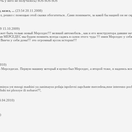
печь у него не получилось) SOS-SOS-SOS
козел, ...
(23:54 20.11.2008)
зел, решил с помощью этой сказки обогатиться...Сами понимаете, за какой бы нацией он не с
9 15.10.2009)
ет быть только новый Мерседес!!! великий автомобиль , как и его конструктора давшие на
имя МЕРСЕДЕС мы будим помнить всегда садясь в салон этого чуда !!! имея Мерседес у себя 
 Винчи у себя дома!!! это огромный кусок истории!!!
2010)
в Мерседесах. Первую машину который я купил был Мерседес, а второй тоже, и надеюсь все
minya yst mnogi mashini ya zanimayus prdaja ispolzvni zapchaste mercedesa,mne interesno po
hshi tot ploxoye ili nobarot??,
4.04.2010)
)