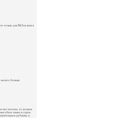
то только для ВАЗов книга
 ничего больше
на нее похожа, то должна
еня убить также в сорок
смирительную рубашку и