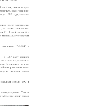
сть до 204 км/ч.
40 мм. Спортивные модели
лали чуть ниже боковин).
е до 1989 года, тогда им
ижных (после флагманской
., по своим техническим
тели VB. Самой мощной и
ая максимальную скорость
-м машинами "W-126" с
) - в 1967 году сменила
 не только с кузовами 4-
оемами без промежуточных
нейшим развитием стали
ыпуска оказалась весьма
ю входили модели "190" в
 секторов рынка. Тем не
й "Мерседес-Бенц" весьма