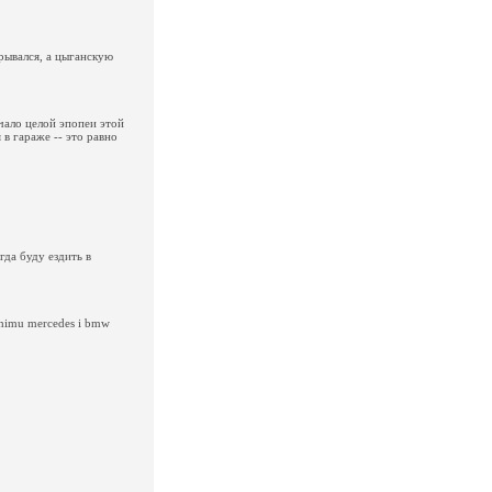
крывался, а цыганскую
чало целой эпопеи этой
в гараже -- это равно
гда буду ездить в
chimu mercedes i bmw