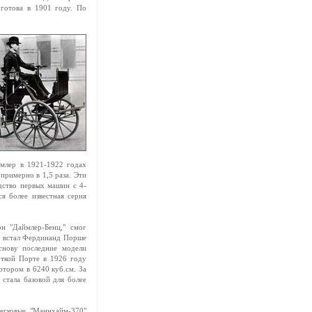
готова в 1901 году. По
млер в 1921-1922 годах
примерно в 1,5 раза. Эти
дство первых машин с 4-
я более известная серия
н "Даймлер-Бенц," смог
ых встал Фердинанд Порше
основу последние модели
боткой Порте в 1926 году
отором в 6240 куб.см. За
 стала базовой для более
егковые "Маннхайм-370"