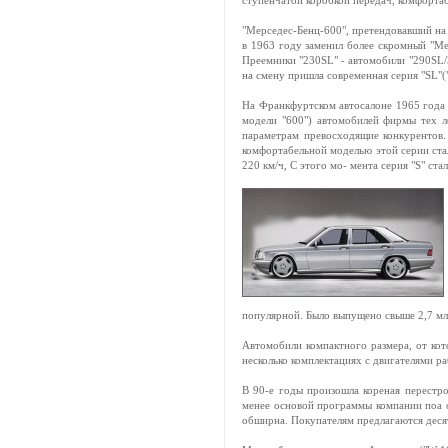
ступенчатой коробкой передач, комфортаб
"Мерcедес-Бенц-600", претендовавший на 
в 1963 году заменил более скромный "Ме
Преемники "230SL" - автомобили "290SL/3
на смену пришла современная серия "SL"(
На Франкфуртском автосалоне 1965 года 
модели "600") автомобилей фирмы тех л
параметрам превосходящие конкурентов.
комфортабельной моделью этой серии ста
220 км/ч, С этого мо- мента серия "S" с
популярной. Было выпущено свыше 2,7 млн
Автомобили компактного размера, от кото
несколько комплектациях с двигателями р
В 90-е годы произошла кореная перестр
менее основой программы компании поа о
обширна. Покупателям предлагаются деся