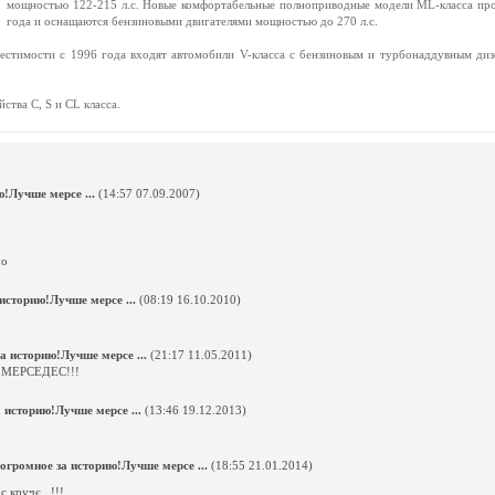
мощностью 122-215 л.с. Новые комфортабельные полноприводные модели ML-класса пр
года и оснащаются бензиновыми двигателями мощностью до 270 л.с.
естимости с 1996 года входят автомобили V-класса с бензиновым и турбонаддувным диз
ства C, S и CL класса.
!Лучше мерсе ...
(14:57 07.09.2007)
vo
историю!Лучше мерсе ...
(08:19 16.10.2010)
а историю!Лучше мерсе ...
(21:17 11.05.2011)
й МЕРСЕДЕС!!!
 историю!Лучше мерсе ...
(13:46 19.12.2013)
огромное за историю!Лучше мерсе ...
(18:55 21.01.2014)
 кручє...!!!