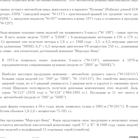
ельной подвеской колес на пневмоэлементах. Этот автомобиль развивал максимальную скоро
звание лучшего автомобиля мира, выпускался и в варианте "Пульман" (Pullman) длиной 62
рседес-230SL" (заводской индекс "W-113") с оригинальной крышей (ее среднюю часть сде
50SL" с заводским индексом "W-107" появились в конце 1971 года и оставались в программ
"W-129").
была впервые показана гамма моделей так называемого S-класса ("W- 108") - самых прест
ет. В него вошли модели "250S" и "250SE" с 6-цилиндровыми моторами в 150 и 170 л.с
 Со временем они получили моторы в 2,8 л, а с 1968 года - 3,5- и 4,5-литровые двига
ла удлиненная "300SEL 6,3" с 6,3-литровым двигателем V8 мощностью 250 л.с., развивавш
тала симво- лом технических достижений компании "Мерседес-Бенц".
В 1972-м появилось новое поколение S-класса ("W-116"), замененное в 1979
аэродинамически совершенными кузовами (модели от "280S" до "560SEL").
Наиболее массовую продукцию компании - автомобили среднего класса ("W-110/111"
большая серия моделей (от "200" до "280Е", "W- 114/115"). Это семейство выпускалось
дверный седан, но и 5-дверный универсал и 2-дверные купе и хардтоп (с оконными пр
стоек) Широкую популярность получили дизельные комплектации этих моделей. Даль
серии "W-123" (1976 год) и "W-124" (\'984-1995 гг.). Последняя за 11 пет своего в
. автомобилей (модели от "200" до "500Е").
рых фирма отказалась в 50-е годы, вновь появились только в 1982-м ("W-201\'\'). В сери
абочим объемом 1,8-2,6 с мощностью 75-185 л.с.
ойка программы "Мерседес-Бенц". Фирм представила свою продукцию в нескольких новых
стаются автомобили классической компоновки серий "С" и "Е". В 1998 году гамма моделе
тки моделей и модификаций 12 отдельных серий (семейств).