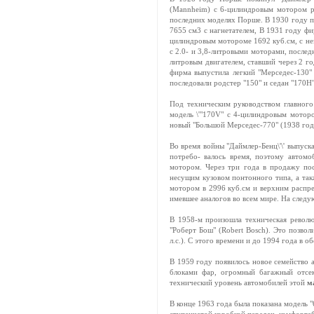
(Mannheim) с 6-цилиндровым мотором ра
последних моделях Порше. В 1930 году п
7655 см3 с нагнетателем, В 1931 году фи
цилиндровым мотороме 1692 куб.см, с не
с 2.0- и 3,8-литровыми моторами, последн
литровым двигателем, ставший через 2 г
фирма выпустила легкий "Мерседес-130"
последовали родстер "150" и седан "170Н"
Под техническим руководством главного 
модель \'"170V" с 4-цилиндровым моторо
новый "Большой Мерседес-770" (1938 год
Во время войны "Даймлер-Бенц\'\' выпуск
потребо- валось время, поэтому автомо
мотором. Через три года в продажу пос
несущим кузовом понтонного типа, а так
мотором в 2996 куб.см и верхним распре
имевшее аналогов во всем мире. На след
В 1958-м произошла техническая револю
"Роберт Бош" (Robert Bosch). Это позво
л.с.). С этого времени и до 1994 года в о
В 1959 году появилось новое семейство а
блоками фар, огромный багажный отсек
технический уровень автомобилей этой
м
В конце 1963 года была показана модель 