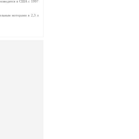
оизводятся в США с 1997
ельным моторами в 2,3 л