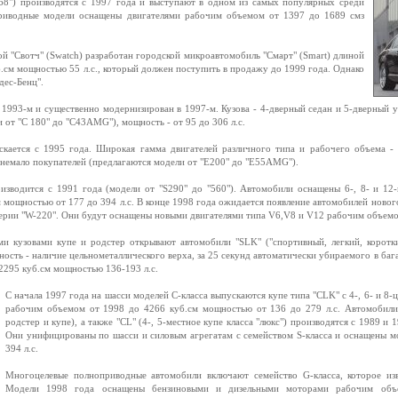
68") производятся с 1997 года и выступают в одном из самых популярных среди
приводные модели оснащены двигателями рабочим объемом от 1397 до 1689 смз
й "Свотч" (Swatch) разработан городской микроавтомобиль "Смарт" (Smart) длиной
.см мощностью 55 л.с., который должен поступить в продажу до 1999 года. Однако
дес-Бенц".
в 1993-м и существенно модернизирован в 1997-м. Кузова - 4-дверный седан и 5-дверный 
 от "С 180" до "C43AMG"), мощность - от 95 до 306 л.с.
кается с 1995 года. Широкая гамма двигателей различного типа и рабочего объема -
т немало покупателей (предлагаются модели от "Е200" до "E55AMG").
роизводится с 1991 года (модели от "S290" до "560"). Автомобили оснащены 6-, 8- и 1
мощностью от 177 до 394 л.с. В конце 1998 года ожидается появление автомобилей нового
ерии "W-220". Они будут оснащены новыми двигателями типа V6,V8 и V12 рабочим объемом
и кузовами купе и родстер открывают автомобили "SLK" ("спортивный, легкий, коротки
ность - наличие цельнометаллического верха, за 25 секунд автоматически убираемого в баг
295 куб.см мощностью 136-193 л.с.
С начала 1997 года на шасси моделей С-класса выпускаются купе типа "CLK" с 4-, 6- и 8
рабочим объемом от 1998 до 4266 куб.см мощностью от 136 до 279 л.с. Автомобили
родстер и купе), а также "CL" (4-, 5-местное купе класса "люкс") производятся с 1989 и 
Они унифицированы по шасси и силовым агрегатам с семейством S-класса и оснащены 
394 л.с.
Многоцелевые полноприводные автомобили включают семейство G-класса, которое из
Модели 1998 года оснащены бензиновыми и дизельными моторами рабочим объ