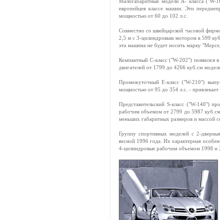
Малогабаритные модели А- класса ("W-1
европейцев классе машин. Эти передне
мощностью от 60 до 102 л.с.
Совместно со швейцарской часовой фирмо
2,5 м с 3-цилиндровым мотором в 599 куб
эта машина не будет носить марку "Мерсе
Компактный С-класс ("W-202") появился 
двигателей от 1799 до 4266 куб.см модели
Промежуточный Е-класс ("W-210") выпус
мощностью от 95 до 354 л.с. - привлекае
Представительский S-класс ("W-140") п
рабочим объемом от 2799 до 5987 куб.см 
меньших габаритных размеров и массой с
Группу спортивных моделей с 2-дверным
весной 1996 года. Их характерная особен
4-цилиндровые рабочим объемом 1998 и 2