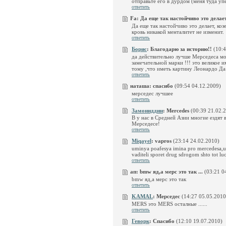
отправьте его в дурдом (меня туда у
ответить
Fa:
Да еще так настойчиво это делает, 
Да еще так настойчиво это делает, ко
кровь никакой менталитет не изменит.
ответить
Борис
:
Благодарю за историю!!
(10:4
да действительно лучше Мерседеса мож
замечательной марки !!! это великое 
тому ,что иметь картину Леонардо Да
ответить
наташа:
спасибо
(09:54 04.12.2009)
мерседес лучшее
ответить
Замониддин
:
Mercedes
(00:39 21.02.
В у нас в Средней Азии многие ездят 
Мерседесе!
ответить
Miqayel
:
vapros
(23:14 24.02.2010)
uminya poafesya imina pro mercedesa,u
vaditeli sporet drug sdrogom shto tot luc
ответить
ап:
bmw яд,а мерс это так ...
(03:21 0
bmw яд,а мерс это так
ответить
KAMAL
:
Mepceдеc
(14:27 05.05.2010
MERS это MERS осталные ......
ответить
Геворк
:
Спасибо
(12:10 19.07.2010)