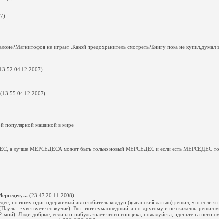
07)
салоне?Магнитофон не играет .Какой предохранитель смотреть?Книгу пока не купил,думал э
13:52 04.12.2007)
(13:55 04.12.2007)
мой популярной машиной в мире
ДЕС, а лучше МЕРСЕДЕСА может быть только новый МЕРСЕДЕС и если есть МЕРСЕДЕС то
рседес, ...
(23:47 20.11.2008)
дес, поэтому один одержимый автолюбитель-колдун (цыганский латыш) решил, что если я 
 (Пауль - чувствуете созвучие). Вот этот сумасшедший, а по-другому и не скажешь, решил м
?-мой). Люди добрые, если кто-нибудь знает этого гонщика, пожалуйста, оденьте на него 