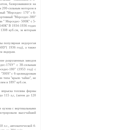
атом, базировавшиеся на
ым 200-сильным мотором в
ный "Мерседес- 170" с 6-
портивный "Мерседес-380"
ли " Мерседес- 500К" с 5-
-540К" В 1934-1936 годах
1308 куб.см, за которым
ны популярная недорогая
0D"( 1936 год), а также
им лидерам.
ение разрушенных заводов
едес-170У" с 38-сильным
седес-180" (1953 год) с
а "300S" с 6-цилиндровым
и типа "крыло чайки", не
лем в 1897 куб.см.
й впрыска топлива фирмы
о 115 л,с, (затем до 120
е кузова с вертикальными
нстрировали высочайший
0 л.с., автоматической 4-