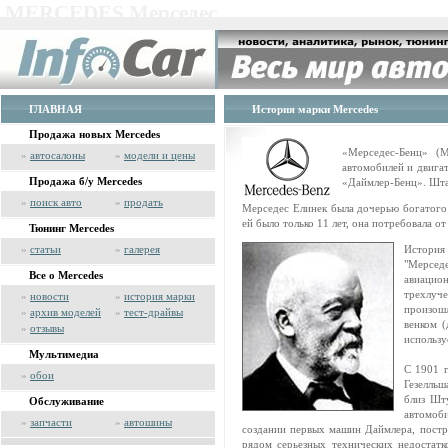
MERCEDES Мерседес
ГЛАВНАЯ
История марки Mercedes
Продажа новых Mercedes
«Мерседес-Бенц» (M
»
автосалоны
»
модели и цены
автомобилей и двигат
Продажа б/у Mercedes
«Даймлер-Бенц». Шта
»
поиск авто
»
продать
Мерседес Елинек была дочерью богатого 
ей было только 11 лет, она потребовала от
Тюнинг Mercedes
»
статьи
»
галерея
История
"Мерсед
Все о Mercedes
авиацио
трехлуч
»
новости
»
история марки
произошл
»
архив моделей
»
тест-драйвы
венком 
»
отзывы
использу
Мультимедиа
С 1901 г
»
обои
Гезелльш
близ Шту
Обслуживание
автомоб
»
запчасти
»
автошины
создании первых машин Даймлера, постр
рядом серьезных технических недостатко