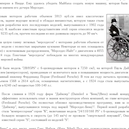
мперии в Ницце. Ему удалось убедить Майбаха создать новую машину, которая была 
и именем его дочери Мерседес.
ровым мотором рабочим объемом 5913 куб.см имел классическое
ель, задние ведущие колеса) и обладал внешностью, которую также стали
 для разработки всех последующих моделей, выпускавшихся с 1902 года
x). К наиболее известным представителям этой серии относятся модели
 9235 куб.см, причем последняя из них развивала скорость до 90 км/ч.
а целую гамму легковых "мерседесов" с моторами рабочим объемом от
е модели с полностью закрытыми кузовами Некоторые из них оснащались
t) с золотниковым распределением, "Мерседес-Найт" с двигателем в 4055
924 года. Гоночные "мерседесы" побеждали на многих международных
 мировой войны.
й была модель "2B/95PS" с 6-цилиндровым мотором в 7250 см3, на которой Пауль Дай
лем (компрессором), приводимым от коленчатого вала и повышавшим мощность двигателя 
авный инженер Фердинанд Порше (Ferdinand Porsche). В том же году началось произво
мом 1568 и 2614 куб.см, оснащенных нагнетателями, а с 1924 года стала выпускатьс
м в 6240 см3 мощностью 100-140 л.с.
После слияния в 1926 году фирм "Даймлер" (DaimlerI и "Бенц"(Benz) новый концер
эффективно использовать опыт и знания конструкторов обеих компаний, во главе котор
(Ferdinand Porsche). Он полностью обновил производственную программу, взяв за 
"Даймлер", выпускавшиеся теперь под маркой "Мерседес-Бенц\'\'. Первой новой разра
стала "компрессорная" серия "К", включавшая модель "24/110/160 PS" с 6-цилиндровым м
большую мощность и скорость (до 145 км/ч) ее прозвали "смертельной ловушкой", Она
известной серии "S", состоявшей из моделей "S".
енц" и его место занял Ганс Нибель (Hans Nibel) Под его руководством выпустили л