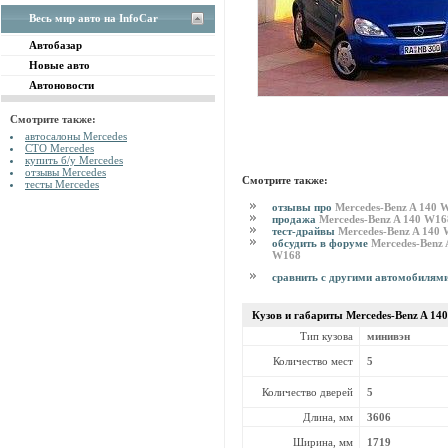
Весь мир авто на InfoCar
Автобазар
Новые авто
Автоновости
Смотрите также:
автосалоны Mercedes
СТО Mercedes
купить б/у Mercedes
отзывы Mercedes
Смотрите также:
тесты Mercedes
отзывы про
Mercedes-Benz A 140 
продажа
Mercedes-Benz A 140 W16
тест-драйвы
Mercedes-Benz A 140
обсудить в форуме
Mercedes-Benz 
W168
сравнить с другими автомобилям
Кузов и габариты Mercedes-Benz
A 14
Тип кузова
минивэн
Количество мест
5
Количество дверей
5
Длина, мм
3606
Ширина, мм
1719