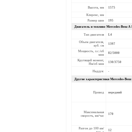
Высота, мм
1575
Клиренс, мм
Размер шин
195
Двигатель и топливо Mercedes-Benz
A 
Тип двигателя
L4
Объем двигателя,
1397
куб. см
Мощность, л.с./об
82/5000
мин
Крутящий момент,
130/3750
Нм/об мин
Наддув:
-
Другие характеристики Mercedes-Benz
Привод
передний
Максимальная
170
скорость, км/час
Разгон до 100 км/
12
час, с