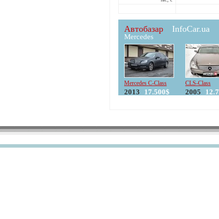
Автобазар
InfoCar.ua
Mercedes
Mercedes C-Class
CLS-Class
2013
17.500$
2005
12.