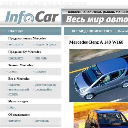
MERCEDES-BENZ A 140 W168
ГЛАВНАЯ
ВСЕ МОДЕЛИ MERCEDES
: : Merced
Продажа новых Mercedes
Mercedes-Benz A 140 W168
»
автосалоны
»
модели и цены
Продажа б/у Mercedes
»
поиск авто
»
продать
Тюнинг Mercedes
»
статьи
»
галерея
Все о Mercedes
»
новости
»
история марки
»
архив моделей
»
тест-драйвы
»
отзывы
Мультимедиа
»
обои
Обслуживание
»
запчасти
»
автошины