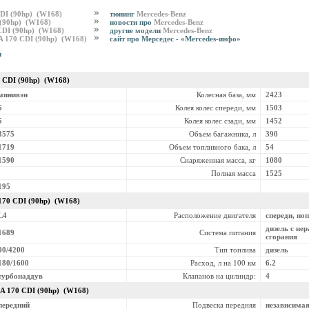
CDI (90hp) (W168)
тюнинг
Mercedes-Benz
 (90hp) (W168)
новости про
Mercedes-Benz
 CDI (90hp) (W168)
другие модели
Mercedes-Benz
 A 170 CDI (90hp) (W168)
сайт про Мерседес - «Mercedes-инфо»
и
0 CDI (90hp) (W168)
минивэн
Колесная база, мм
2423
5
Колея колес спереди, мм
1503
5
Колея колес сзади, мм
1452
3575
Объем багажника, л
390
1719
Объем топливного бака, л
54
1590
Снаряженная масса, кг
1080
Полная масса
1525
195
170 CDI (90hp) (W168)
L4
Расположение двигателя
спереди, по
дизель с не
1689
Система питания
сгорания
90/4200
Тип топлива
дизель
180/1600
Расход, л на 100 км
6.2
турбонаддув
Клапанов на цилиндр:
4
A 170 CDI (90hp) (W168)
передний
Подвеска передняя
независима