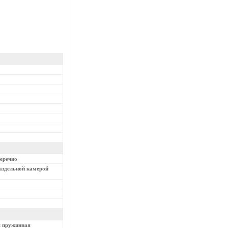
перечно
раздельной камерой
я пружинная