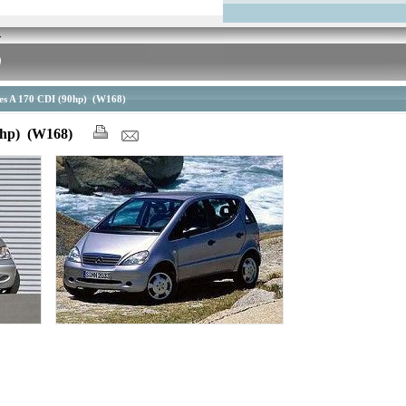
es A 170 CDI (90hp) (W168)
90hp) (W168)