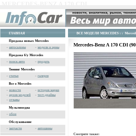
MERCEDES-BENZ A 170 CDI
ГЛАВНАЯ
ВСЕ МОДЕЛИ MERCEDES
: : Merced
Продажа новых Mercedes
Mercedes-Benz A 170 CDI (
»
автосалоны
»
модели и цены
Продажа б/у Mercedes
»
поиск авто
»
продать
Тюнинг Mercedes
»
статьи
»
галерея
Все о Mercedes
»
новости
»
история марки
»
архив моделей
»
тест-драйвы
»
отзывы
Мультимедиа
»
обои
Обслуживание
»
запчасти
»
автошины
Смотрите также: