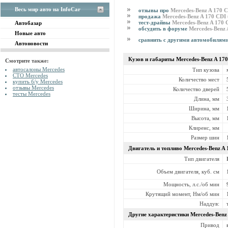
Весь мир авто на InfoCar
отзывы про
Mercedes-Benz A 170 
продажа
Mercedes-Benz A 170 CDI
тест-драйвы
Mercedes-Benz A 170
Автобазар
обсудить в форуме
Mercedes-Benz
Новые авто
сравнить с другими автомобилям
Автоновости
Кузов и габариты Mercedes-Benz
A 17
Смотрите также:
автосалоны Mercedes
Тип кузова
СТО Mercedes
Количество мест
купить б/у Mercedes
отзывы Mercedes
Количество дверей
тесты Mercedes
Длина, мм
Ширина, мм
Высота, мм
Клиренс, мм
Размер шин
Двигатель и топливо Mercedes-Benz
A 
Тип двигателя
Объем двигателя, куб. см
Мощность, л.с./об мин
Крутящий момент, Нм/об мин
Наддув:
Другие характеристики Mercedes-Benz
Привод