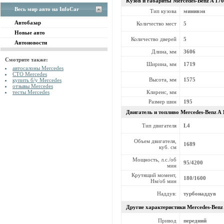
Кузов и габариты Mercedes-Benz
A 17
Весь мир авто на InfoCar
Тип кузова
минивэн
Автобазар
Количество мест
5
Новые авто
Количество дверей
5
Автоновости
Длина, мм
3606
Смотрите также:
Ширина, мм
1719
автосалоны Mercedes
СТО Mercedes
Высота, мм
1575
купить б/у Mercedes
отзывы Mercedes
Клиренс, мм
тесты Mercedes
Размер шин
195
Двигатель и топливо Mercedes-Benz
A 
Тип двигателя
L4
Объем двигателя,
1689
куб. см
Мощность, л.с./об
95/4200
мин
Крутящий момент,
180/1600
Нм/об мин
Наддув:
турбонаддув
Другие характеристики Mercedes-Benz
Привод
передний