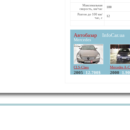
Максимальная
180
скорость, км/час
Разгон до 100 км/
12
час, с
Автобазар
InfoCar.ua
Mercedes
CLS-Class
Mercedes A-C
2005
12.700$
2000
1.9