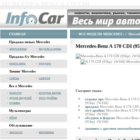
MERCEDES-BENZ A 170 CDI
ГЛАВНАЯ
ВСЕ МОДЕЛИ MERCEDES
: : Merced
Продажа новых Mercedes
Mercedes-Benz A 170 CDI (9
»
автосалоны
»
модели и цены
Продажа б/у Mercedes
»
поиск авто
»
продать
Тюнинг Mercedes
»
статьи
»
галерея
Все о Mercedes
Смотрите также:
»
новости
»
история марки
»
архив моделей
»
тест-драйвы
отзывы про
Mercedes-Benz A 170 
»
отзывы
(95hp) (W168)
продажа
Mercedes-Benz A 170 CDI
тест-драйвы
Mercedes-Benz A 170 
Мультимедиа
(95hp) (W168)
»
обои
обсудить в форуме
Mercedes-Benz 
(95hp) (W168)
Обслуживание
сравнить с другими автомобилям
»
запчасти
»
автошины