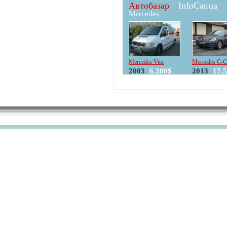
Автобазар
InfoCar.ua
Mercedes
Mercedes Vito
Mercedes C-C
2003
6.300$
2013
17.