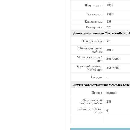
Ширина, мм
1857
Высота, мм
1398
Клиренс, мм
150
Размер шин
225
Двигатель и топливо Mercedes-Benz
CL
Тип двигателя
V8
Объем двигателя,
4966
куб. см
Мощность, л.с./об
306/5600
мин
Крутящий момент,
460/2700
Нм/об мин
Наддув:
-
Другие характеристики Mercedes-Ben
Привод
задний
Максимальная
250
скорость, км/час
Разгон до 100 км/
6
час, с