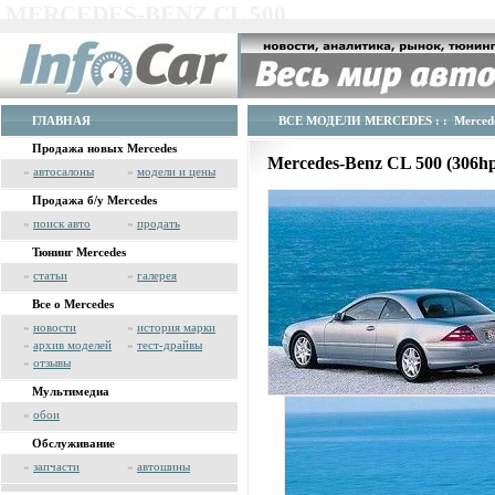
MERCEDES-BENZ CL 500
ГЛАВНАЯ
ВСЕ МОДЕЛИ MERCEDES
: : Merced
Продажа новых Mercedes
Mercedes-Benz CL 500 (306h
»
автосалоны
»
модели и цены
Продажа б/у Mercedes
»
поиск авто
»
продать
Тюнинг Mercedes
»
статьи
»
галерея
Все о Mercedes
»
новости
»
история марки
»
архив моделей
»
тест-драйвы
»
отзывы
Мультимедиа
»
обои
Обслуживание
»
запчасти
»
автошины