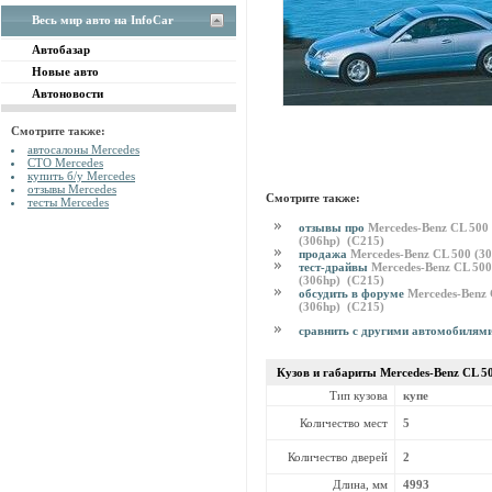
Весь мир авто на InfoCar
Автобазар
Новые авто
Автоновости
Смотрите также:
автосалоны Mercedes
СТО Mercedes
купить б/у Mercedes
отзывы Mercedes
Смотрите также:
тесты Mercedes
отзывы про
Mercedes-Benz CL 500
(306hp) (C215)
продажа
Mercedes-Benz CL 500 (3
тест-драйвы
Mercedes-Benz CL 500
(306hp) (C215)
обсудить в форуме
Mercedes-Benz 
(306hp) (C215)
сравнить с другими автомобилям
Кузов и габариты Mercedes-Benz
CL 5
Тип кузова
купе
Количество мест
5
Количество дверей
2
Длина, мм
4993