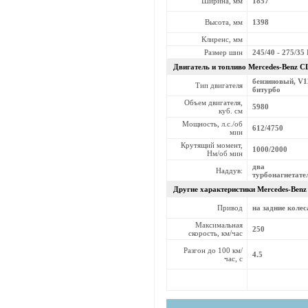
Ширина, мм
1857
Высота, мм
1398
Клиренс, мм
Размер шин
245/40 - 275/35
Двигатель и топливо Mercedes-Benz
CL
бензиновый, V1
Тип двигателя
битурбо
Объем двигателя,
5980
куб. см
Мощность, л.с./об
612/4750
мин
Крутящий момент,
1000/2000
Нм/об мин
два
Наддув:
турбонагнетате
Другие характеристики Mercedes-Ben
Привод
на задние колес
Максимальная
250
скорость, км/час
Разгон до 100 км/
4.5
час, с