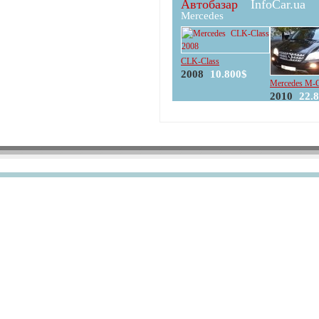
Автобазар
InfoCar.ua
Mercedes
CLK-Class
2008
10.800$
Mercedes M-C
2010
22.