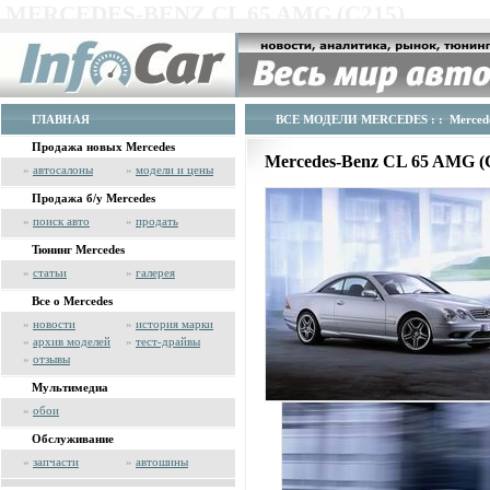
MERCEDES-BENZ CL 65 AMG (C215)
ГЛАВНАЯ
ВСЕ МОДЕЛИ MERCEDES
: : Merced
Продажа новых Mercedes
Mercedes-Benz CL 65 AMG (
»
автосалоны
»
модели и цены
Продажа б/у Mercedes
»
поиск авто
»
продать
Тюнинг Mercedes
»
статьи
»
галерея
Все о Mercedes
»
новости
»
история марки
»
архив моделей
»
тест-драйвы
»
отзывы
Мультимедиа
»
обои
Обслуживание
»
запчасти
»
автошины