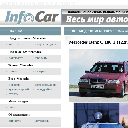
MERCEDES-BENZ C 180 T
ГЛАВНАЯ
ВСЕ МОДЕЛИ MERCEDES
: : Merced
Продажа новых Mercedes
Mercedes-Benz C 180 T (122
»
автосалоны
»
модели и цены
Продажа б/у Mercedes
»
поиск авто
»
продать
Тюнинг Mercedes
»
статьи
»
галерея
Все о Mercedes
»
новости
»
история марки
»
архив моделей
»
тест-драйвы
»
отзывы
Мультимедиа
»
обои
Обслуживание
»
запчасти
»
автошины