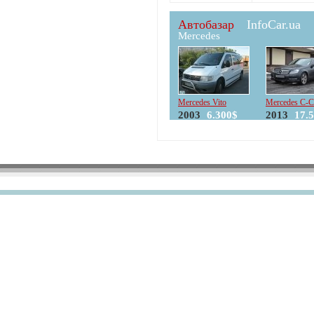
Автобазар
InfoCar.ua
Mercedes
Mercedes Vito
Mercedes C-C
2003
6.300$
2013
17.