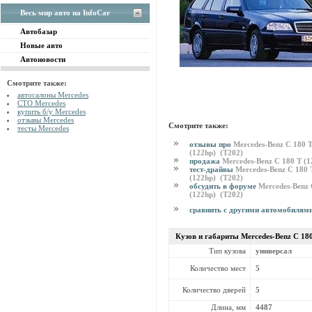
Весь мир авто на InfoCar
Автобазар
Новые авто
Автоновости
Смотрите также:
автосалоны Mercedes
СТО Mercedes
купить б/у Mercedes
отзывы Mercedes
Смотрите также:
тесты Mercedes
отзывы про
Mercedes-Benz C 180 
(122hp) (T202)
продажа
Mercedes-Benz C 180 T (
тест-драйвы
Mercedes-Benz C 180 
(122hp) (T202)
обсудить в форуме
Mercedes-Benz 
(122hp) (T202)
сравнить с другими автомобилям
Кузов и габариты Mercedes-Benz
C 18
Тип кузова
универсал
Количество мест
5
Количество дверей
5
Длина, мм
4487