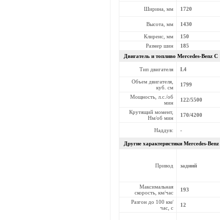
Ширина, мм
1720
Высота, мм
1430
Клиренс, мм
150
Размер шин
185
Двигатель и топливо Mercedes-Benz
C 
Тип двигателя
L4
Объем двигателя,
1799
куб. см
Мощность, л.с./об
122/5500
мин
Крутящий момент,
170/4200
Нм/об мин
Наддув:
-
Другие характеристики Mercedes-Ben
Привод
задний
Максимальная
193
скорость, км/час
Разгон до 100 км/
12
час, с