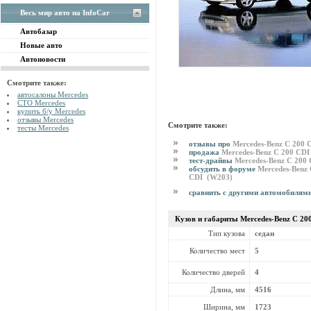
Весь мир авто на InfoCar
Автобазар
Новые авто
Автоновости
Смотрите также:
автосалоны Mercedes
СТО Mercedes
купить б/у Mercedes
отзывы Mercedes
Смотрите также:
тесты Mercedes
отзывы про
Mercedes-Benz C 200
продажа
Mercedes-Benz C 200 CD
тест-драйвы
Mercedes-Benz C 200
обсудить в форуме
Mercedes-Benz 
CDI (W203)
сравнить с другими автомобилям
Кузов и габариты Mercedes-Benz
C 20
Тип кузова
седан
Количество мест
5
Количество дверей
4
Длина, мм
4516
Ширина, мм
1723