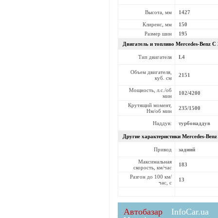
Высота, мм
1427
Клиренс, мм
150
Размер шин
195
Двигатель и топливо Mercedes-Benz
C 
Тип двигателя
L4
Объем двигателя,
2151
куб. см
Мощность, л.с./об
102/4200
мин
Крутящий момент,
235/1500
Нм/об мин
Наддув:
турбонаддув
Другие характеристики Mercedes-Ben
Привод
задний
Максимальная
183
скорость, км/час
Разгон до 100 км/
13
час, с
Автобазар
InfoCar.ua