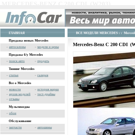
MERCEDES-BENZ C 200 CDI (W203)
ГЛАВНАЯ
ВСЕ МОДЕЛИ MERCEDES
: : Merced
Продажа новых Mercedes
Mercedes-Benz C 200 CDI (
»
автосалоны
»
модели и цены
Продажа б/у Mercedes
»
поиск авто
»
продать
Тюнинг Mercedes
»
статьи
»
галерея
Все о Mercedes
»
новости
»
история марки
»
архив моделей
»
тест-драйвы
»
отзывы
Мультимедиа
»
обои
Обслуживание
»
запчасти
»
автошины