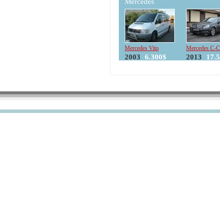
Mercedes
Mercedes Vito
Mercedes C-C
2003
6.300$
2013
17.