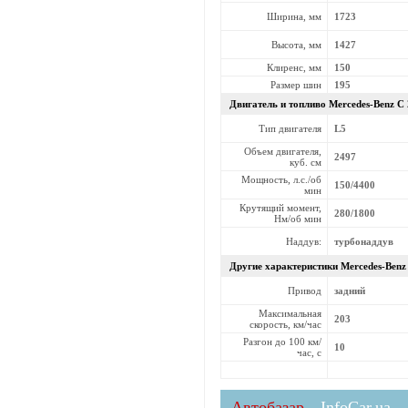
Ширина, мм
1723
Высота, мм
1427
Клиренс, мм
150
Размер шин
195
Двигатель и топливо Mercedes-Benz
C 
Тип двигателя
L5
Объем двигателя,
2497
куб. см
Мощность, л.с./об
150/4400
мин
Крутящий момент,
280/1800
Нм/об мин
Наддув:
турбонаддув
Другие характеристики Mercedes-Ben
Привод
задний
Максимальная
203
скорость, км/час
Разгон до 100 км/
10
час, с
Автобазар
InfoCar.ua