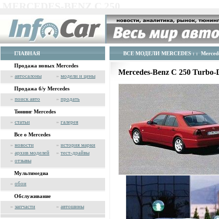
MERCEDES-BENZ C 250
ГЛАВНАЯ
ВСЕ МОДЕЛИ MERCEDES
: : Merced
Продажа новых Mercedes
Mercedes-Benz C 250 Turbo
»
автосалоны
»
модели и цены
Продажа б/у Mercedes
»
поиск авто
»
продать
Тюнинг Mercedes
»
статьи
»
галерея
Все о Mercedes
»
новости
»
история марки
»
архив моделей
»
тест-драйвы
»
отзывы
Мультимедиа
»
обои
Обслуживание
»
запчасти
»
автошины