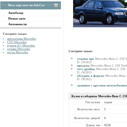
Весь мир авто на InfoCar
Автобазар
Новые авто
Автоновости
Смотрите также:
автосалоны Mercedes
СТО Mercedes
купить б/у Mercedes
отзывы Mercedes
Смотрите также:
тесты Mercedes
отзывы про
Mercedes-Benz C 250 
D (W202)
продажа
Mercedes-Benz C 250 Tu
тест-драйвы
Mercedes-Benz C 250 
D (W202)
обсудить в форуме
Mercedes-Benz 
D (W202)
сравнить с другими автомобилям
Кузов и габариты Mercedes-Benz
C 25
Тип кузова
седан
Количество мест
5
Количество дверей
4
Длина, мм
4516