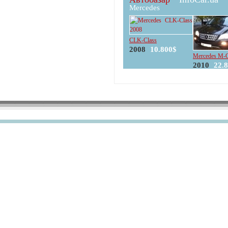
Mercedes
CLK-Class
2008
10.800$
Mercedes M-C
2010
22.