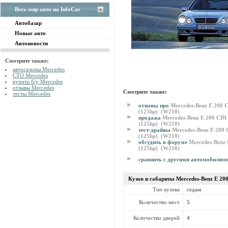
Весь мир авто на InfoCar
Автобазар
Новые авто
Автоновости
Смотрите также:
автосалоны Mercedes
СТО Mercedes
купить б/у Mercedes
отзывы Mercedes
Смотрите также:
тесты Mercedes
отзывы про
Mercedes-Benz E 200 
(125hp) (W210)
продажа
Mercedes-Benz E 200 CDI
(125hp) (W210)
тест-драйвы
Mercedes-Benz E 200 
(125hp) (W210)
обсудить в форуме
Mercedes-Benz 
(125hp) (W210)
сравнить с другими автомобилям
Кузов и габариты Mercedes-Benz
E 20
Тип кузова
седан
Количество мест
5
Количество дверей
4