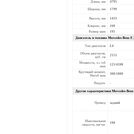
Длина, мм
4795
Ширина, мм
1799
Высота, мм
1433
Клиренс, мм
160
Размер шин
195
Двигатель и топливо Mercedes-Benz
E 
Тип двигателя
L4
Объем двигателя,
2151
куб. см
Мощность, л.с./об
125/4200
мин
Крутящий момент,
300/1800
Нм/об мин
Наддув:
-
Другие характеристики Mercedes-Ben
Привод
задний
Максимальная
198
скорость, км/час