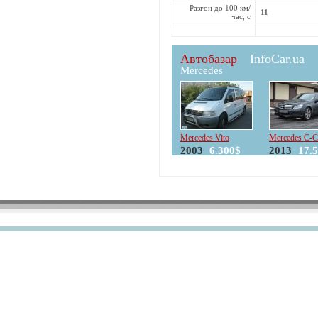
Разгон до 100 км/
11
час, с
Автобазар
InfoCar.ua
Mercedes
Mercedes Vito
Mercedes C-C
2003
6.300$
2013
17.