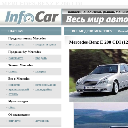
MERCEDES-BENZ E 200 CDI
ГЛАВНАЯ
ВСЕ МОДЕЛИ MERCEDES
: : Merced
Продажа новых Mercedes
Mercedes-Benz E 200 CDI (
»
автосалоны
»
модели и цены
Продажа б/у Mercedes
»
поиск авто
»
продать
Тюнинг Mercedes
»
статьи
»
галерея
Все о Mercedes
»
новости
»
история марки
»
архив моделей
»
тест-драйвы
»
отзывы
Мультимедиа
»
обои
Обслуживание
»
запчасти
»
автошины