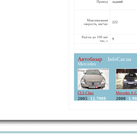
Привод
задний
Максимальная
222
скорость, км/час
Разгон до 100 км/
9
час, с
Автобазар
InfoCar.ua
Mercedes
CLS-Class
Mercedes A-C
2005
12.700$
2000
1.9