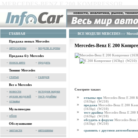
MERCEDES-BENZ E 200 KOMPRESSOR
ГЛАВНАЯ
ВСЕ МОДЕЛИ MERCEDES
: : Merced
Продажа новых Mercedes
Mercedes-Benz E 200 Kompre
»
автосалоны
»
модели и цены
Продажа б/у Mercedes
»
поиск авто
»
продать
Тюнинг Mercedes
»
статьи
»
галерея
Все о Mercedes
Смотрите также:
»
новости
»
история марки
»
архив моделей
»
тест-драйвы
отзывы про
Mercedes-Benz E 200 
»
отзывы
(163hp) (W210)
продажа
Mercedes-Benz E 200 Kom
(163hp) (W210)
Мультимедиа
тест-драйвы
Mercedes-Benz E 200 
»
обои
(163hp) (W210)
обсудить в форуме
Mercedes-Benz 
(163hp) (W210)
Обслуживание
»
запчасти
»
автошины
сравнить с другими автомобилям