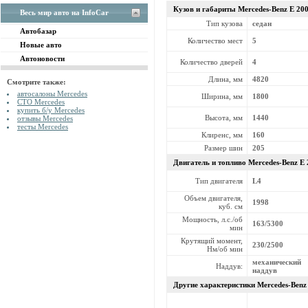
Кузов и габариты Mercedes-Benz
E 20
Весь мир авто на InfoCar
Тип кузова
седан
Автобазар
Количество мест
5
Новые авто
Автоновости
Количество дверей
4
Длина, мм
4820
Смотрите также:
автосалоны Mercedes
Ширина, мм
1800
СТО Mercedes
купить б/у Mercedes
Высота, мм
1440
отзывы Mercedes
тесты Mercedes
Клиренс, мм
160
Размер шин
205
Двигатель и топливо Mercedes-Benz
E 
Тип двигателя
L4
Объем двигателя,
1998
куб. см
Мощность, л.с./об
163/5300
мин
Крутящий момент,
230/2500
Нм/об мин
механический
Наддув:
наддув
Другие характеристики Mercedes-Ben