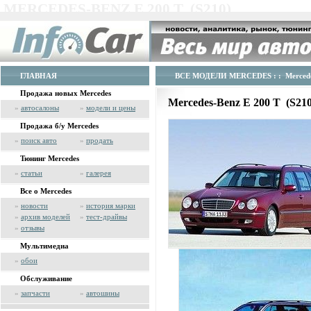
MERCEDES-BENZ E 200 T (S210)
ГЛАВНАЯ
ВСЕ МОДЕЛИ MERCEDES
: : Merced
Продажа новых Mercedes
Mercedes-Benz E 200 T (S21
»
автосалоны
»
модели и цены
Продажа б/у Mercedes
»
поиск авто
»
продать
Тюнинг Mercedes
»
статьи
»
галерея
Все о Mercedes
»
новости
»
история марки
»
архив моделей
»
тест-драйвы
»
отзывы
Мультимедиа
»
обои
Обслуживание
»
запчасти
»
автошины