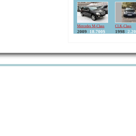
Mercedes M-Class
CLK-Class
2009
18.700$
1998
2.2