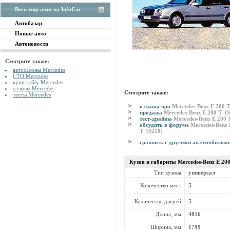
Весь мир авто на InfoCar
Автобазар
Новые авто
Автоновости
Смотрите также:
автосалоны Mercedes
СТО Mercedes
купить б/у Mercedes
отзывы Mercedes
Смотрите также:
тесты Mercedes
отзывы про
Mercedes-Benz E 200 
продажа
Mercedes-Benz E 200 T (
тест-драйвы
Mercedes-Benz E 200 
обсудить в форуме
Mercedes-Benz 
T (S210)
сравнить с другими автомобилям
Кузов и габариты Mercedes-Benz
E 20
Тип кузова
универсал
Количество мест
5
Количество дверей
5
Длина, мм
4816
Ширина, мм
1799