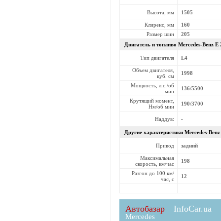
Высота, мм
1505
Клиренс, мм
160
Размер шин
205
Двигатель и топливо Mercedes-Benz
E 
Тип двигателя
L4
Объем двигателя,
1998
куб. см
Мощность, л.с./об
136/5500
мин
Крутящий момент,
190/3700
Нм/об мин
Наддув:
-
Другие характеристики Mercedes-Ben
Привод
задний
Максимальная
198
скорость, км/час
Разгон до 100 км/
12
час, с
Автобазар
InfoCar.ua
Mercedes