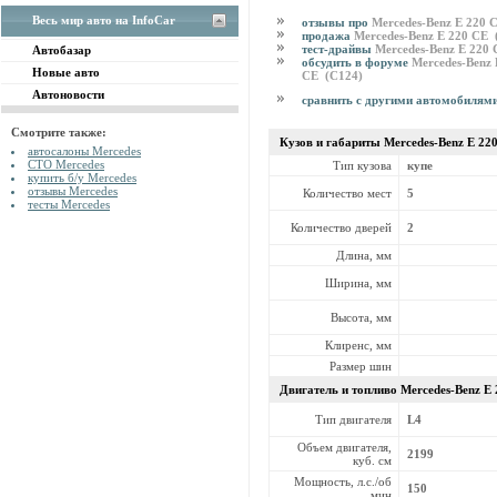
Весь мир авто на InfoCar
отзывы про
Mercedes-Benz E 220
продажа
Mercedes-Benz E 220 CE
тест-драйвы
Mercedes-Benz E 220
Автобазар
обсудить в форуме
Mercedes-Benz 
Новые авто
CE (C124)
Автоновости
сравнить с другими автомобилям
Смотрите также:
Кузов и габариты Mercedes-Benz
E 22
автосалоны Mercedes
СТО Mercedes
Тип кузова
купе
купить б/у Mercedes
отзывы Mercedes
Количество мест
5
тесты Mercedes
Количество дверей
2
Длина, мм
Ширина, мм
Высота, мм
Клиренс, мм
Размер шин
Двигатель и топливо Mercedes-Benz
E 
Тип двигателя
L4
Объем двигателя,
2199
куб. см
Мощность, л.с./об
150
мин