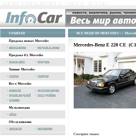
MERCEDES-BENZ E 220 CE (C124)
ГЛАВНАЯ
ВСЕ МОДЕЛИ MERCEDES
: : Merced
Продажа новых Mercedes
Mercedes-Benz E 220 CE (C
»
автосалоны
»
модели и цены
Продажа б/у Mercedes
»
поиск авто
»
продать
Тюнинг Mercedes
»
статьи
»
галерея
Все о Mercedes
»
новости
»
история марки
»
архив моделей
»
тест-драйвы
»
отзывы
Мультимедиа
»
обои
Обслуживание
»
запчасти
»
автошины
Смотрите также: