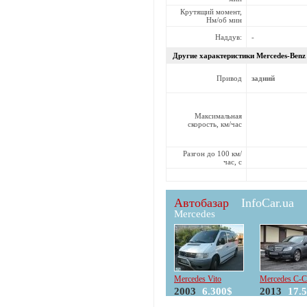
Крутящий момент,
Нм/об мин
Наддув:
-
Другие характеристики Mercedes-Ben
Привод
задний
Максимальная
скорость, км/час
Разгон до 100 км/
час, с
Автобазар
InfoCar.ua
Mercedes
Mercedes Vito
Mercedes C-C
2003
6.300$
2013
17.