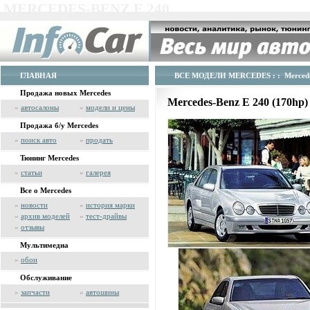
MERCEDES-BENZ E 240
ГЛАВНАЯ
ВСЕ МОДЕЛИ MERCEDES
: : Merced
Продажа новых Mercedes
Mercedes-Benz E 240 (170hp
»
автосалоны
»
модели и цены
Продажа б/у Mercedes
»
поиск авто
»
продать
Тюнинг Mercedes
»
статьи
»
галерея
Все о Mercedes
»
новости
»
история марки
»
архив моделей
»
тест-драйвы
»
отзывы
Мультимедиа
»
обои
Обслуживание
»
запчасти
»
автошины