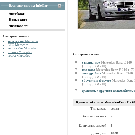
Весь мир авто на InfoCar
Автобазар
Новые авто
Автоновости
Смотрите также:
автосалоны Mercedes
СТО Mercedes
купить б/у Mercedes
отзывы Mercedes
Смотрите также:
тесты Mercedes
отзывы про
Mercedes-Benz E 240
(170hp) (W210)
продажа
Mercedes-Benz E 240 (17
тест-драйвы
Mercedes-Benz E 240
(170hp) (W210)
обсудить в форуме
Mercedes-Benz 
(170hp) (W210)
сравнить с другими автомобилям
Кузов и габариты Mercedes-Benz
E 24
Тип кузова
седан
Количество мест
5
Количество дверей
4
Длина, мм
4820