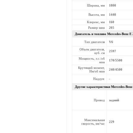
Ширина, мм
1800
Высота, мм
1440
Клиренс, мм
160
Размер шин
205
Двигатель и топливо Mercedes-Benz
E 
Тип двигателя
V6
Объем двигателя,
2597
куб. см
Мощность, л.с./об
170/5500
мин
Крутящий момент,
240/4500
Нм/об мин
Наддув:
-
Другие характеристики Mercedes-Ben
Привод
задний
Максимальная
229
скорость, км/час