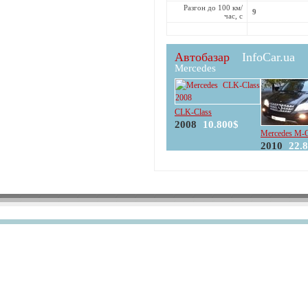
Разгон до 100 км/
9
час, с
Автобазар
InfoCar.ua
Mercedes
CLK-Class
2008
10.800$
Mercedes M-C
2010
22.