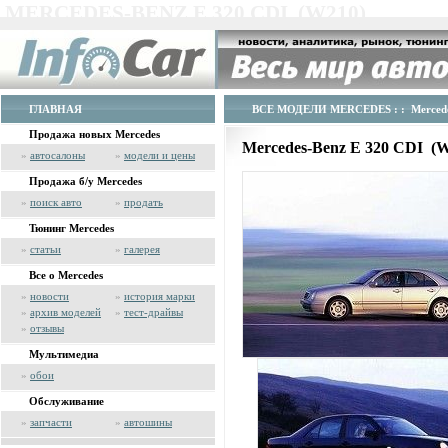
MERCEDES-BENZ E 320 CDI (W210)
ГЛАВНАЯ
ВСЕ МОДЕЛИ MERCEDES
: : Merced
Продажа новых Mercedes
Mercedes-Benz E 320 CDI (
»
автосалоны
»
модели и цены
Продажа б/у Mercedes
»
поиск авто
»
продать
Тюнинг Mercedes
»
статьи
»
галерея
Все о Mercedes
»
новости
»
история марки
»
архив моделей
»
тест-драйвы
»
отзывы
Мультимедиа
»
обои
Обслуживание
»
запчасти
»
автошины