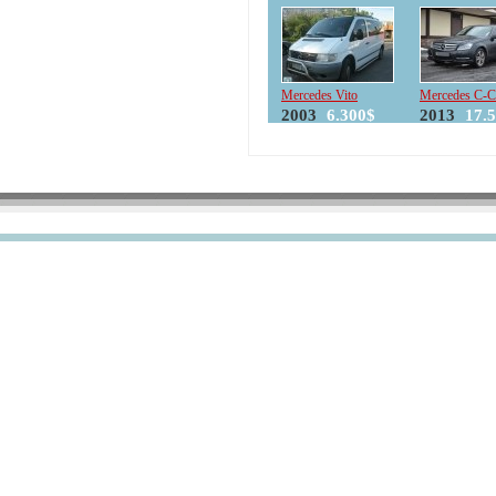
Mercedes Vito
Mercedes C-C
2003
6.300$
2013
17.