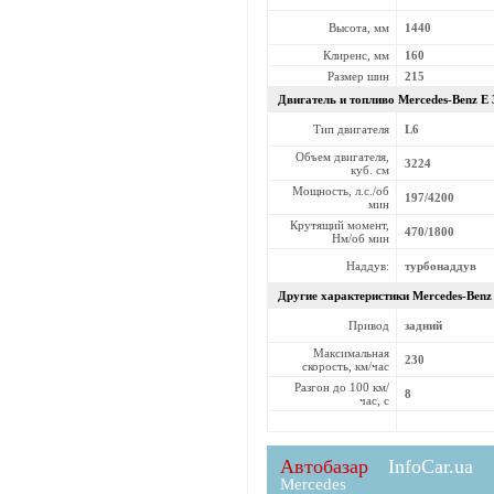
Высота, мм
1440
Клиренс, мм
160
Размер шин
215
Двигатель и топливо Mercedes-Benz
E 
Тип двигателя
L6
Объем двигателя,
3224
куб. см
Мощность, л.с./об
197/4200
мин
Крутящий момент,
470/1800
Нм/об мин
Наддув:
турбонаддув
Другие характеристики Mercedes-Ben
Привод
задний
Максимальная
230
скорость, км/час
Разгон до 100 км/
8
час, с
Автобазар
InfoCar.ua
Mercedes