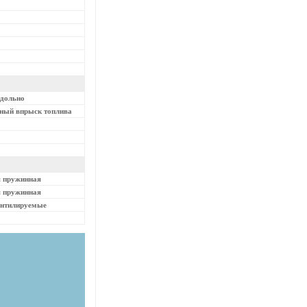
одольно
нный впрыск топлива
я пружинная
я пружинная
ентилируемые