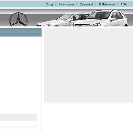
Вход
|
Регистрация
|
Стартовой
|
В Избранное
|
PDA