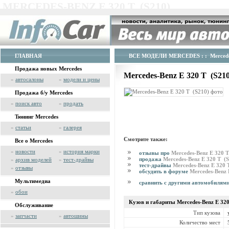
MERCEDES-BENZ E 320 T (S210)
ГЛАВНАЯ
ВСЕ МОДЕЛИ MERCEDES
: : Merced
Продажа новых Mercedes
Mercedes-Benz E 320 T (S21
»
автосалоны
»
модели и цены
Продажа б/у Mercedes
»
поиск авто
»
продать
Тюнинг Mercedes
»
статьи
»
галерея
Смотрите также:
Все о Mercedes
»
новости
»
история марки
отзывы про
Mercedes-Benz E 320 
продажа
Mercedes-Benz E 320 T (
»
архив моделей
»
тест-драйвы
тест-драйвы
Mercedes-Benz E 320 
»
отзывы
обсудить в форуме
Mercedes-Benz 
Мультимедиа
сравнить с другими автомобилям
»
обои
Кузов и габариты Mercedes-Benz
E 32
Обслуживание
Тип кузова
»
запчасти
»
автошины
Количество мест