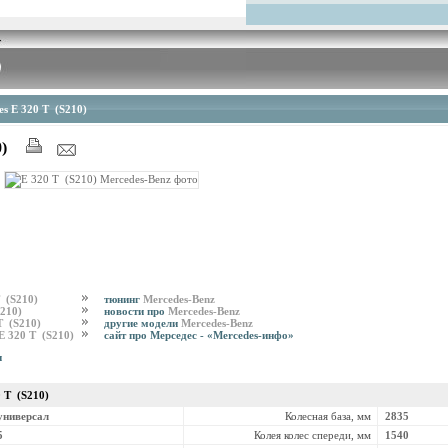
es E 320 T (S210)
0)
T (S210)
тюнинг
Mercedes-Benz
S210)
новости про
Mercedes-Benz
T (S210)
другие модели
Mercedes-Benz
E 320 T (S210)
сайт про Мерседес - «Mercedes-инфо»
и
0 T (S210)
универсал
Колесная база, мм
2835
5
Колея колес спереди, мм
1540