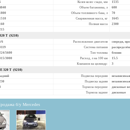
5
Колея колес сзади, мм
1535
4840
Объем багажника, л
600
1800
Объем топливного бака, л
70
1510
Снаряженная масса, кг
1645
160
Полная масса
2300
215
320 T (S210)
V6
Расположение двигателя
спереди, пр
3119
Система питания
распределё
224/5600
Тип топлива
бензин
315/3000
Расход, л на 100 км
15.5
-
Клапанов на цилиндр:
3
z
E 320 T (S210)
задний
Подвеска передняя
независима
230
Подвеска задняя
независима
8
Тормоза передние
дисковые в
Тормоза задние
дисковые
родажа б/у Mercedes