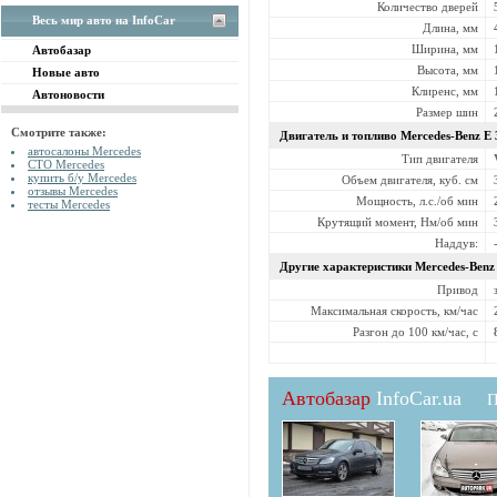
Количество дверей
Весь мир авто на InfoCar
Длина, мм
Ширина, мм
Автобазар
Высота, мм
Новые авто
Клиренс, мм
Автоновости
Размер шин
Смотрите также:
Двигатель и топливо Mercedes-Benz
E 
автосалоны Mercedes
Тип двигателя
СТО Mercedes
купить б/у Mercedes
Объем двигателя, куб. см
отзывы Mercedes
Мощность, л.с./об мин
тесты Mercedes
Крутящий момент, Нм/об мин
Наддув:
Другие характеристики Mercedes-Ben
Привод
Максимальная скорость, км/час
Разгон до 100 км/час, с
Автобазар
InfoCar.ua
П