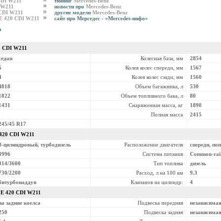
CDI W211
тюнинг
Mercedes-Benz
 W211
новости про
Mercedes-Benz
 CDI W211
другие модели
Mercedes-Benz
 E 420 CDI W211
сайт про Мерседес - «Mercedes-инфо»
и
0 CDI W211
седан
Колесная база, мм
2854
5
Колея колес спереди, мм
1567
4
Колея колес сзади, мм
1560
4818
Объем багажника, л
530
1822
Объем топливного бака, л
80
1431
Снаряженная масса, кг
1890
Полная масса
2415
245/45 R17
420 CDI W211
8-цилиндровый, турбодизель
Расположение двигателя
спереди, по
3996
Система питания
Common-rai
314/3600
Тип топлива
дизель
730/2200
Расход, л на 100 км
9.3
битурбонаддув
Клапанов на цилиндр:
4
z
E 420 CDI W211
на задние коелса
Подвеска передняя
независимая
250
Подвеска задняя
независимая