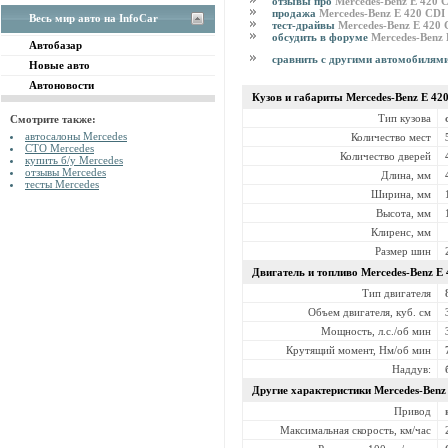
отзывы про
Mercedes-Benz E 420 
продажа
Mercedes-Benz E 420 CDI
Весь мир авто на InfoCar
тест-драйвы
Mercedes-Benz E 420
обсудить в форуме
Mercedes-Benz
Автобазар
сравнить с другими автомобилям
Новые авто
Автоновости
Кузов и габариты Mercedes-Benz
E 42
Тип кузова
Смотрите также:
автосалоны Mercedes
Количество мест
СТО Mercedes
Количество дверей
купить б/у Mercedes
отзывы Mercedes
Длина, мм
тесты Mercedes
Ширина, мм
Высота, мм
Клиренс, мм
Размер шин
Двигатель и топливо Mercedes-Benz
E 
Тип двигателя
Объем двигателя, куб. см
Мощность, л.с./об мин
Крутящий момент, Нм/об мин
Наддув:
Другие характеристики Mercedes-Ben
Привод
Максимальная скорость, км/час