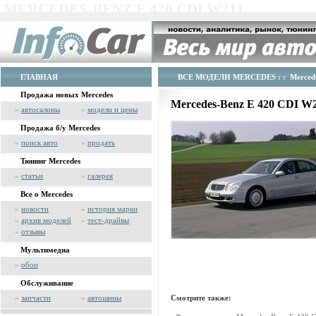
MERCEDES-BENZ E 420 CDI W211
ГЛАВНАЯ
ВСЕ МОДЕЛИ MERCEDES
: : Merced
Продажа новых Mercedes
Mercedes-Benz E 420 CDI W
»
автосалоны
»
модели и цены
Продажа б/у Mercedes
»
поиск авто
»
продать
Тюнинг Mercedes
»
статьи
»
галерея
Все о Mercedes
»
новости
»
история марки
»
архив моделей
»
тест-драйвы
»
отзывы
Мультимедиа
»
обои
Обслуживание
Смотрите также:
»
запчасти
»
автошины