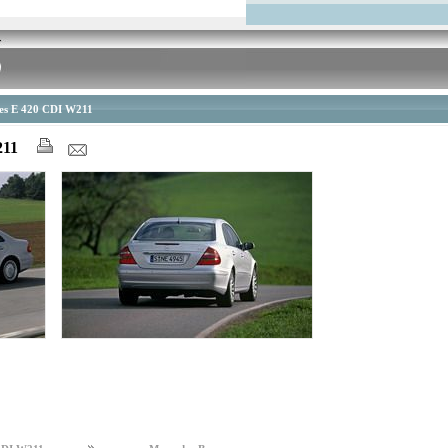
es E 420 CDI W211
211