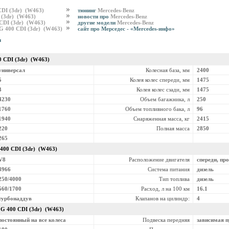
CDI (3dr) (W463)
тюнинг
Mercedes-Benz
 (3dr) (W463)
новости про
Mercedes-Benz
 CDI (3dr) (W463)
другие модели
Mercedes-Benz
 G 400 CDI (3dr) (W463)
сайт про Мерседес - «Mercedes-инфо»
и
0 CDI (3dr) (W463)
универсал
Колесная база, мм
2400
5
Колея колес спереди, мм
1475
3
Колея колес сзади, мм
1475
4230
Объем багажника, л
250
1760
Объем топливного бака, л
96
1940
Снаряженная масса, кг
2415
220
Полная масса
2850
265
400 CDI (3dr) (W463)
V8
Расположение двигателя
спереди, пр
3966
Система питания
дизель
250/4000
Тип топлива
дизель
560/1700
Расход, л на 100 км
16.1
турбонаддув
Клапанов на цилиндр:
4
z
G 400 CDI (3dr) (W463)
постоянный на все колеса
Подвеска передняя
зависимая 