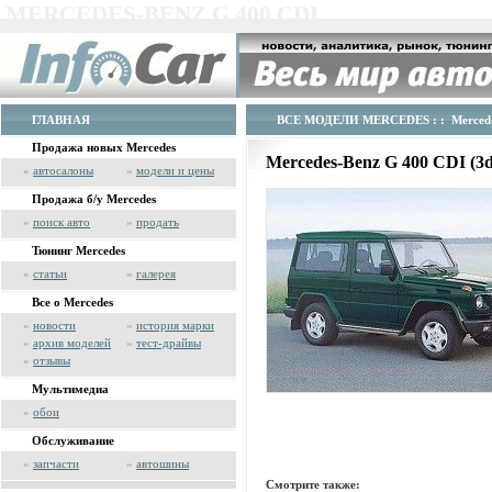
MERCEDES-BENZ G 400 CDI
ГЛАВНАЯ
ВСЕ МОДЕЛИ MERCEDES
: : Merced
Продажа новых Mercedes
Mercedes-Benz G 400 CDI (3
»
автосалоны
»
модели и цены
Продажа б/у Mercedes
»
поиск авто
»
продать
Тюнинг Mercedes
»
статьи
»
галерея
Все о Mercedes
»
новости
»
история марки
»
архив моделей
»
тест-драйвы
»
отзывы
Мультимедиа
»
обои
Обслуживание
»
запчасти
»
автошины
Смотрите также: