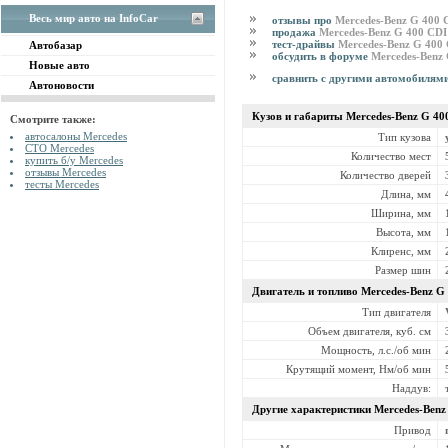
Весь мир авто на InfoCar
отзывы про
Mercedes-Benz G 400 
продажа
Mercedes-Benz G 400 CDI
тест-драйвы
Mercedes-Benz G 400
Автобазар
обсудить в форуме
Mercedes-Benz
Новые авто
сравнить с другими автомобилям
Автоновости
Кузов и габариты Mercedes-Benz
G 40
Смотрите также:
автосалоны Mercedes
Тип кузова
СТО Mercedes
Количество мест
купить б/у Mercedes
отзывы Mercedes
Количество дверей
тесты Mercedes
Длина, мм
Ширина, мм
Высота, мм
Клиренс, мм
Размер шин
Двигатель и топливо Mercedes-Benz
G 
Тип двигателя
Объем двигателя, куб. см
Мощность, л.с./об мин
Крутящий момент, Нм/об мин
Наддув:
Другие характеристики Mercedes-Ben
Привод