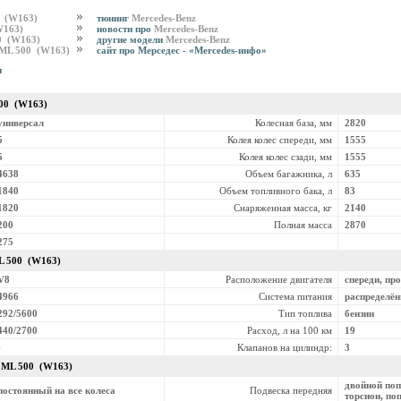
0 (W163)
тюнинг
Mercedes-Benz
W163)
новости про
Mercedes-Benz
0 (W163)
другие модели
Mercedes-Benz
 ML 500 (W163)
сайт про Мерседес - «Mercedes-инфо»
и
00 (W163)
универсал
Колесная база, мм
2820
5
Колея колес спереди, мм
1555
5
Колея колес сзади, мм
1555
4638
Объем багажника, л
635
1840
Объем топливного бака, л
83
1820
Снаряженная масса, кг
2140
200
Полная масса
2870
275
L 500 (W163)
V8
Расположение двигателя
спереди, пр
4966
Система питания
распределё
292/5600
Тип топлива
бензин
440/2700
Расход, л на 100 км
19
-
Клапанов на цилиндр:
3
z
ML 500 (W163)
двойной поп
постоянный на все колеса
Подвеска передняя
торсион, по