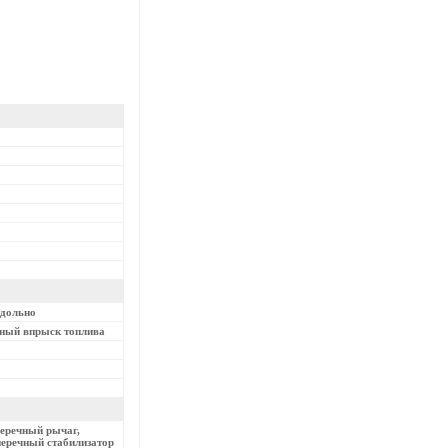
одольно
нный впрыск топлива
еречный рычаг,
перечный стабилизатор