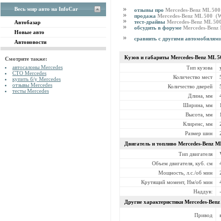
Весь мир авто на InfoCar
отзывы про
Mercedes-Benz ML 50
продажа
Mercedes-Benz ML 500 (
тест-драйвы
Mercedes-Benz ML 50
Автобазар
обсудить в форуме
Mercedes-Benz
Новые авто
сравнить с другими автомобилям
Автоновости
Кузов и габариты Mercedes-Benz
ML 5
Смотрите также:
автосалоны Mercedes
Тип кузова
СТО Mercedes
Количество мест
купить б/у Mercedes
отзывы Mercedes
Количество дверей
тесты Mercedes
Длина, мм
Ширина, мм
Высота, мм
Клиренс, мм
Размер шин
Двигатель и топливо Mercedes-Benz
M
Тип двигателя
Объем двигателя, куб. см
Мощность, л.с./об мин
Крутящий момент, Нм/об мин
Наддув:
Другие характеристики Mercedes-Ben
Привод