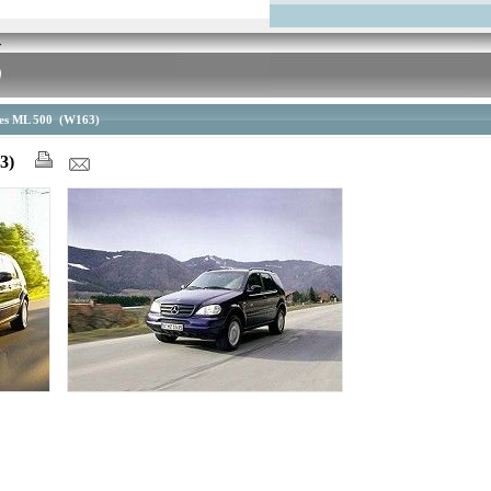
es ML 500 (W163)
63)