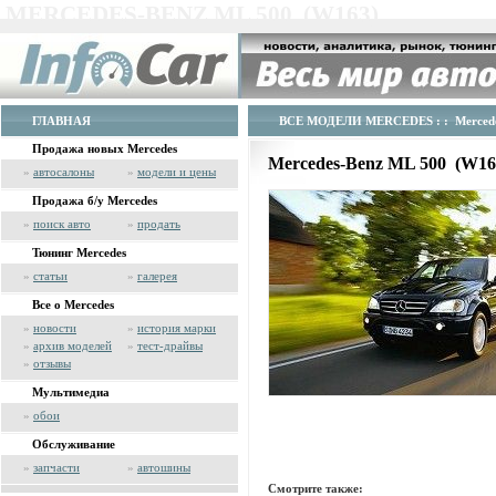
MERCEDES-BENZ ML 500 (W163)
ГЛАВНАЯ
ВСЕ МОДЕЛИ MERCEDES
: : Merced
Продажа новых Mercedes
Mercedes-Benz ML 500 (W1
»
автосалоны
»
модели и цены
Продажа б/у Mercedes
»
поиск авто
»
продать
Тюнинг Mercedes
»
статьи
»
галерея
Все о Mercedes
»
новости
»
история марки
»
архив моделей
»
тест-драйвы
»
отзывы
Мультимедиа
»
обои
Обслуживание
»
запчасти
»
автошины
Смотрите также: