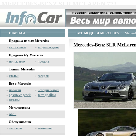
MERCEDES-BENZ SLR MCLAREN 772
ГЛАВНАЯ
ВСЕ МОДЕЛИ MERCEDES
: : Merced
Продажа новых Mercedes
Mercedes-Benz SLR McLaren
»
автосалоны
»
модели и цены
Продажа б/у Mercedes
»
поиск авто
»
продать
Тюнинг Mercedes
»
статьи
»
галерея
Все о Mercedes
»
новости
»
история марки
»
архив моделей
»
тест-драйвы
»
отзывы
Мультимедиа
»
обои
Обслуживание
»
запчасти
»
автошины