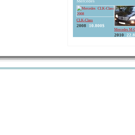
Mercedes
CLK-Class
2008
10.800$
Mercedes M-C
2010
22.