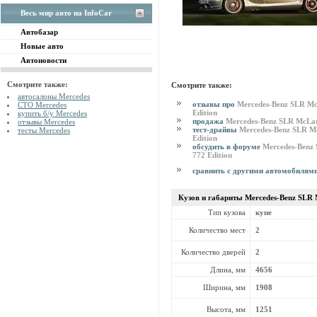
Весь мир авто на InfoCar
Автобазар
Новые авто
Автоновости
Смотрите также:
Смотрите также:
автосалоны Mercedes
отзывы про
Mercedes-Benz SLR M
СТО Mercedes
Edition
купить б/у Mercedes
продажа
Mercedes-Benz SLR McLar
отзывы Mercedes
тест-драйвы
Mercedes-Benz SLR M
тесты Mercedes
Edition
обсудить в форуме
Mercedes-Benz
772 Edition
сравнить с другими автомобилям
Кузов и габариты Mercedes-Benz
SLR 
Тип кузова
купе
Количество мест
2
Количество дверей
2
Длина, мм
4656
Ширина, мм
1908
Высота, мм
1251