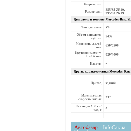
Клиренс, мм
255/35 ZR19,
Размер шин
295/30 ZR19
Двигатель и топливо Mercedes-Benz
SL
Тип двигателя
V8
Объем двигателя,
5439
куб. см
Мощность, л.с./об
650/6500
мин
Крутящий момент,
820/4000
Нм/об мин
Наддув:
+
Другие характеристики Mercedes-Ben
Привод
задний
Максимальная
337
скорость, км/час
Разгон до 100 км/
3
час, с
Автобазар
InfoCar.ua