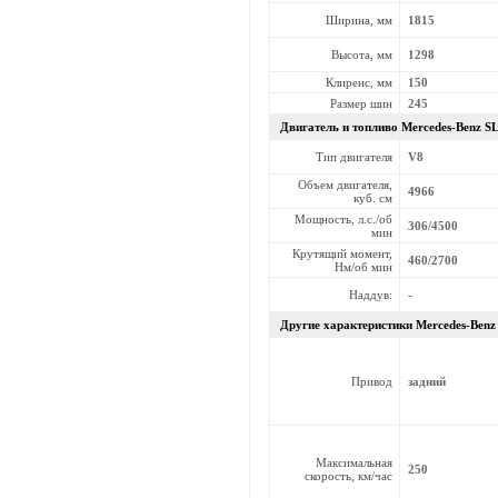
Ширина, мм
1815
Высота, мм
1298
Клиренс, мм
150
Размер шин
245
Двигатель и топливо Mercedes-Benz
SL
Тип двигателя
V8
Объем двигателя,
4966
куб. см
Мощность, л.с./об
306/4500
мин
Крутящий момент,
460/2700
Нм/об мин
Наддув:
-
Другие характеристики Mercedes-Ben
Привод
задний
Максимальная
250
скорость, км/час