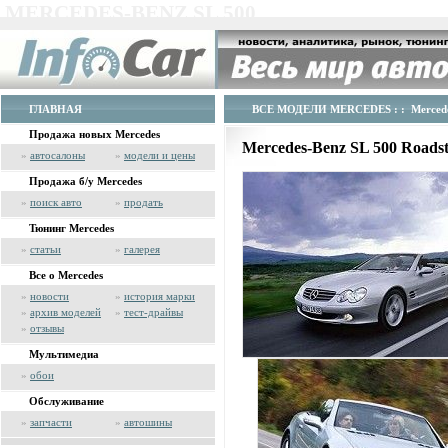
MERCEDES-BENZ SL 500
ГЛАВНАЯ
ВСЕ МОДЕЛИ MERCEDES
: : Merced
Продажа новых Mercedes
Mercedes-Benz SL 500 Roads
»
автосалоны
»
модели и цены
Продажа б/у Mercedes
»
поиск авто
»
продать
Тюнинг Mercedes
»
статьи
»
галерея
Все о Mercedes
»
новости
»
история марки
»
архив моделей
»
тест-драйвы
»
отзывы
Мультимедиа
»
обои
Обслуживание
»
запчасти
»
автошины