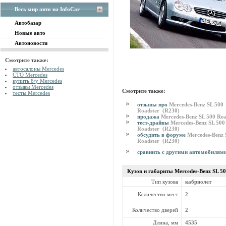
Весь мир авто на InfoCar
Автобазар
Новые авто
Автоновости
Смотрите также:
автосалоны Mercedes
СТО Mercedes
купить б/у Mercedes
отзывы Mercedes
Смотрите также:
тесты Mercedes
отзывы про
Mercedes-Benz SL 500
Roadster (R230)
продажа
Mercedes-Benz SL 500 Ro
тест-драйвы
Mercedes-Benz SL 500
Roadster (R230)
обсудить в форуме
Mercedes-Benz 
Roadster (R230)
сравнить с другими автомобилям
Кузов и габариты Mercedes-Benz
SL 5
Тип кузова
кабриолет
Количество мест
2
Количество дверей
2
Длина, мм
4535