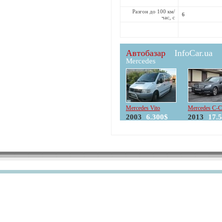
Разгон до 100 км/
6
час, с
Автобазар
InfoCar.ua
Mercedes
Mercedes Vito
Mercedes C-C
2003
6.300$
2013
17.