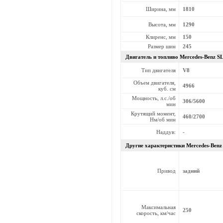
Ширина, мм
1810
Высота, мм
1290
Клиренс, мм
150
Размер шин
245
Двигатель и топливо Mercedes-Benz
SL
Тип двигателя
V8
Объем двигателя,
4966
куб. см
Мощность, л.с./об
306/5600
мин
Крутящий момент,
460/2700
Нм/об мин
Наддув:
-
Другие характеристики Mercedes-Ben
Привод
задний
Максимальная
250
скорость, км/час