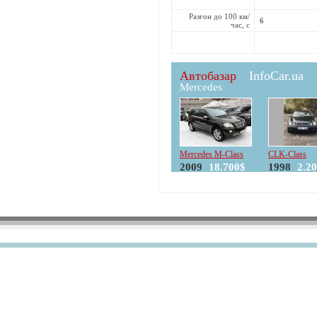
Разгон до 100 км/
6
час, с
Автобазар
InfoCar.ua
Mercedes
Mercedes M-Class
CLK-Class
2009
18.700$
1998
2.2