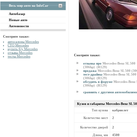
Весь мир авто на InfoCar
Автобазар
Новые авто
Автоновости
Смотрите также:
автосалоны Mercedes
СТО Mercedes
купить б/у Mercedes
отзывы Mercedes
Смотрите также:
тесты Mercedes
отзывы про
Mercedes-Benz SL 500
(306hp) (R129)
продажа
Mercedes-Benz SL 500 (3
тест-драйвы
Mercedes-Benz SL 500
(306hp) (R129)
обсудить в форуме
Mercedes-Benz 
(306hp) (R129)
сравнить с другими автомобилям
Кузов и габариты Mercedes-Benz
SL 5
Тип кузова
кабриолет
Количество мест
2
Количество дверей
2
Длина, мм
4500