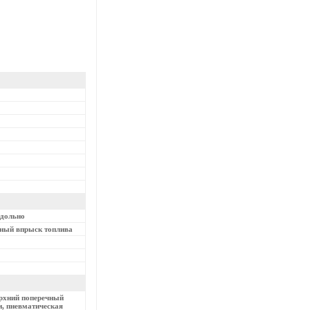
одольно
нный впрыск топлива
ерхний поперечный
и, пневматическая