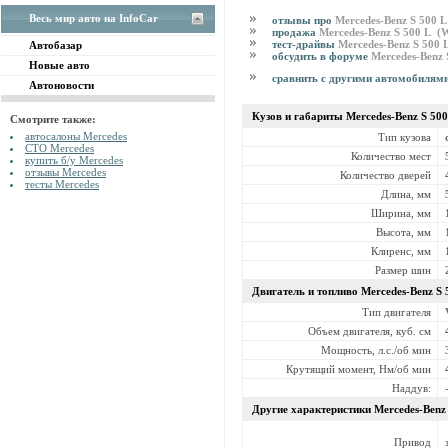
Весь мир авто на InfoCar
отзывы про
Mercedes-Benz S 500 
продажа
Mercedes-Benz S 500 L (
тест-драйвы
Mercedes-Benz S 500
Автобазар
обсудить в форуме
Mercedes-Benz
Новые авто
сравнить с другими автомобилям
Автоновости
Кузов и габариты Mercedes-Benz
S 50
Смотрите также:
автосалоны Mercedes
Тип кузова
СТО Mercedes
Количество мест
купить б/у Mercedes
отзывы Mercedes
Количество дверей
тесты Mercedes
Длина, мм
Ширина, мм
Высота, мм
Клиренс, мм
Размер шин
Двигатель и топливо Mercedes-Benz
S 
Тип двигателя
Объем двигателя, куб. см
Мощность, л.с./об мин
Крутящий момент, Нм/об мин
Наддув:
Другие характеристики Mercedes-Ben
Привод