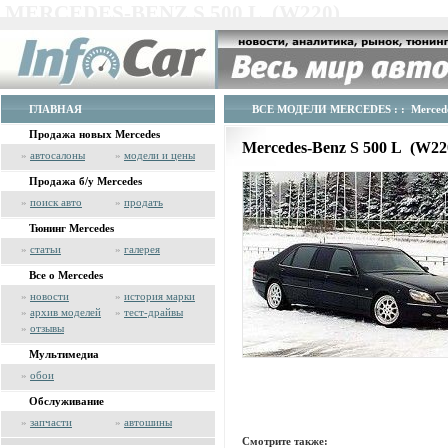
MERCEDES-BENZ S 500 L (W220)
ГЛАВНАЯ
ВСЕ МОДЕЛИ MERCEDES
: : Merced
Продажа новых Mercedes
Mercedes-Benz S 500 L (W2
»
автосалоны
»
модели и цены
Продажа б/у Mercedes
»
поиск авто
»
продать
Тюнинг Mercedes
»
статьи
»
галерея
Все о Mercedes
»
новости
»
история марки
»
архив моделей
»
тест-драйвы
»
отзывы
Мультимедиа
»
обои
Обслуживание
»
запчасти
»
автошины
Смотрите также: