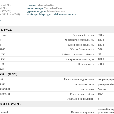
L (W220)
тюнинг
Mercedes-Benz
W220)
новости про
Mercedes-Benz
 L (W220)
другие модели
Mercedes-Benz
 S 500 L (W220)
сайт про Мерседес - «Mercedes-инфо»
и
0 L (W220)
седан
Колесная база, мм
3085
5
Колея колес спереди, мм
1575
4
Колея колес сзади, мм
1575
5160
Объем багажника, л
500
1855
Объем топливного бака, л
88
1450
Снаряженная масса, кг
1800
150
Полная масса
2400
225
500 L (W220)
V8
Расположение двигателя
спереди, пр
4966
Система питания
распределё
306/5600
Тип топлива
бензин
460/2700
Расход, л на 100 км
19.4
-
Клапанов на цилиндр:
3
z
S 500 L (W220)
нижний и в
задний
Подвеска передняя
рычаги, тяг