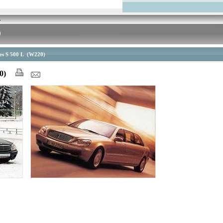
es S 500 L (W220)
20)