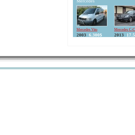
Mercedes
Mercedes Vito
Mercedes C-C
2003
6.300$
2013
17.