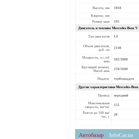
Высота, мм
1844
Клиренс, мм
Размер шин
195
Двигатель и топливо Mercedes-Benz
V 
Тип двигателя
L4
Объем двигателя,
2148
куб. см
Мощность, л.с./об
102/3800
мин
Крутящий момент,
250/1600
Нм/об мин
Наддув:
турбонаддув
Другие характеристики Mercedes-Ben
Привод
передний
Максимальная
155
скорость, км/час
Разгон до 100 км/
20
час, с
Автобазар
InfoCar.ua