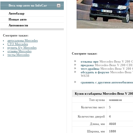
Весь мир авто на InfoCar
Автобазар
Новые авто
Автоновости
Смотрите также:
автосалоны Mercedes
СТО Mercedes
купить б/у Mercedes
отзывы Mercedes
Смотрите также:
тесты Mercedes
отзывы про
Mercedes-Benz V 200
продажа
Mercedes-Benz V 200 CD
тест-драйвы
Mercedes-Benz V 200
обсудить в форуме
Mercedes-Benz
W638
сравнить с другими автомобилям
Кузов и габариты Mercedes-Benz
V 20
Тип кузова
минивэн
Количество мест
5
Количество дверей
4
Длина, мм
4660
Ширина, мм
1880