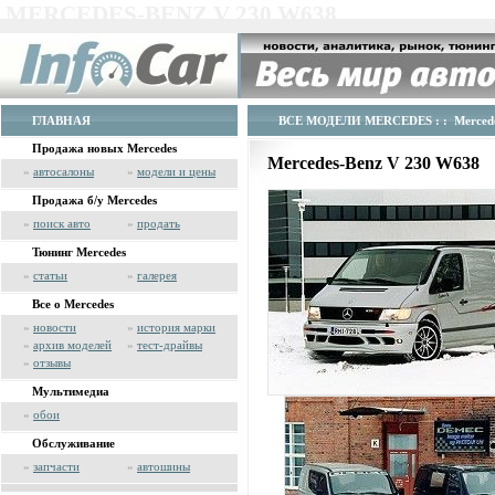
MERCEDES-BENZ V 230 W638
ГЛАВНАЯ
ВСЕ МОДЕЛИ MERCEDES
: : Merced
Продажа новых Mercedes
Mercedes-Benz V 230 W638
»
автосалоны
»
модели и цены
Продажа б/у Mercedes
»
поиск авто
»
продать
Тюнинг Mercedes
»
статьи
»
галерея
Все о Mercedes
»
новости
»
история марки
»
архив моделей
»
тест-драйвы
»
отзывы
Мультимедиа
»
обои
Обслуживание
»
запчасти
»
автошины