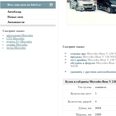
Весь мир авто на InfoCar
Автобазар
Новые авто
Автоновости
Смотрите также:
автосалоны Mercedes
СТО Mercedes
купить б/у Mercedes
отзывы Mercedes
Смотрите также:
тесты Mercedes
отзывы про
Mercedes-Benz V 230
продажа
Mercedes-Benz V 230 W6
тест-драйвы
Mercedes-Benz V 230
обсудить в форуме
Mercedes-Benz 
W638
сравнить с другими автомобилям
Кузов и габариты Mercedes-Benz
V 23
Тип кузова
минивэн
Количество мест
5
Количество дверей
4
Длина, мм
4660
Ширина, мм
1880