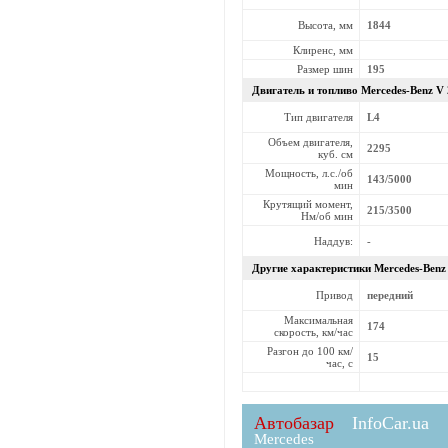
Высота, мм
1844
Клиренс, мм
Размер шин
195
Двигатель и топливо Mercedes-Benz
V
Тип двигателя
L4
Объем двигателя,
2295
куб. см
Мощность, л.с./об
143/5000
мин
Крутящий момент,
215/3500
Нм/об мин
Наддув:
-
Другие характеристики Mercedes-Ben
Привод
передний
Максимальная
174
скорость, км/час
Разгон до 100 км/
15
час, с
Автобазар
InfoCar.ua
Mercedes