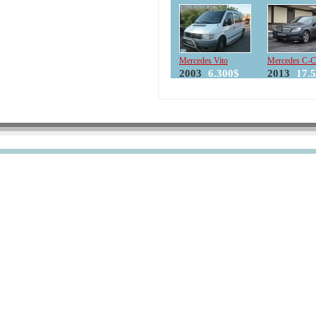
Mercedes Vito
Mercedes C-C
2003
6.300$
2013
17.