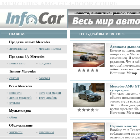
MERCEDES AMG GT 4-DOOR COUPE
ГЛАВНАЯ
ТЕСТ-ДРАЙВЫ MERCEDES
Продажа новых Mercedes
Адвокаты дьявол
»
автосалоны
»
модели и цены
Вместо попыток вп
мощности, в Merce
Продажа б/у Mercedes
самозванец. Я вовс
редакции. Что я за
»
поиск авто
»
продать
который нетерпели
лейне техасского ав
Тюнинг Mercedes
Источник:
Мотор
»
статьи
»
галерея
Все о Mercedes
Mercedes-AMG GT 
суперкаром
»
новости
»
история марки
При этом «немец» з
»
архив моделей
»
тест-драйвы
общего пользования
температура воздух
»
отзывы
34 С. «Из-за дожде
время здесь все 40»
Мультимедиа
Источник:
Motorpa
»
обои
Обслуживание
Первым классом
Вообще-то в Техасе
»
запчасти
»
автошины
соблюдением скоро
отличное место для