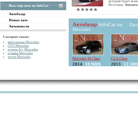
который будет конк
Источник:
Autonew
Весь мир авто на InfoCar
Автобазар
Новые авто
Автобазар
InfoCar.ua
Про
Автоновости
Mercedes
Смотрите также:
автосалоны Mercedes
СТО Mercedes
купить б/у Mercedes
отзывы Mercedes
тесты Mercedes
Mercedes M-Class
CLA-Class
2014
18.900$
2013
12.500