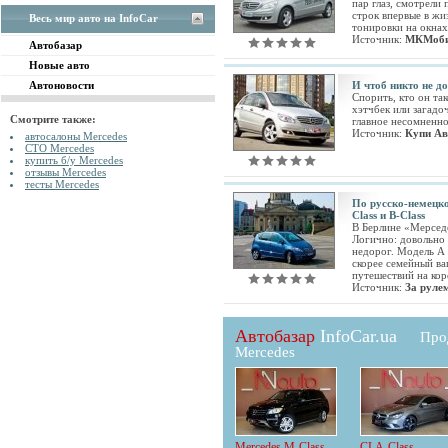
пар глаз, смотрели
строк впервые в жи
Весь мир авто на InfoCar
тонировки на окнах
Источник:
МКМоб
Автобазар
Новые авто
Автоновости
И чтоб никто не до
Спорить, кто он та
хэтчбек или загад
Смотрите также:
главное несомненн
Источник:
Купи Ав
автосалоны Mercedes
СТО Mercedes
купить б/у Mercedes
отзывы Mercedes
тесты Mercedes
По русско-немецко
Class и В-Class
В Берлине «Мерседе
Логично: довольно 
недорог. Модель А 
скорее семейный ва
путешествий на кор
Источник:
За руле
Автобазар
InfoCar.ua
Про
Mercedes
Mercedes M-Class
CLA-Class