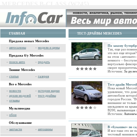
MERCEDES B-CLASS (W245)
ГЛАВНАЯ
ТЕСТ-ДРАЙВЫ MERCEDES
Продажа новых Mercedes
По закону бутерб
»
автосалоны
»
модели и цены
Так, еще раз повн
это все еще вторая
Продажа б/у Mercedes
на этом «автомате»
немного – бесступе
»
поиск авто
»
продать
виртуально фиксиро
скорее приоритетны
Тюнинг Mercedes
Источник:
За руле
»
статьи
»
галерея
Все о Mercedes
Тест-драйв Merced
Пока новый Mercede
»
новости
»
история марки
удивление, что дов
»
архив моделей
»
тест-драйвы
автомобили которо
городов России. "В
»
отзывы
внимание не тольк
шильдиком на крышк
Мультимедиа
B200, вызывающая 
Источник:
Autonew
»
обои
Обслуживание
В «букашке» по са
»
запчасти
»
автошины
И все-таки это не 
тестовый минивэн 