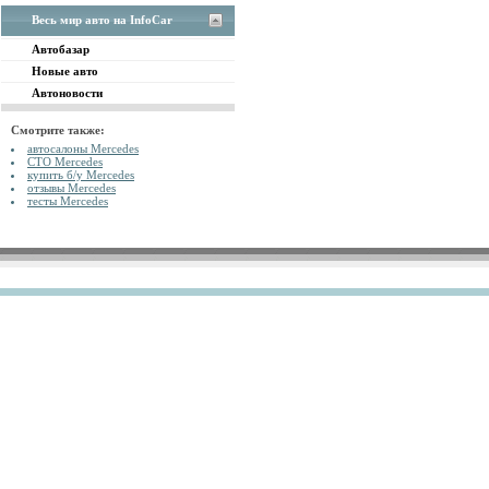
Весь мир авто на InfoCar
Автобазар
Новые авто
Автоновости
Смотрите также:
автосалоны Mercedes
СТО Mercedes
купить б/у Mercedes
отзывы Mercedes
тесты Mercedes