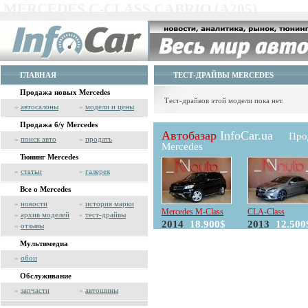
MERCEDES C-CLASS CABRIO (A205)
ГЛАВНАЯ
ТЕСТ-ДРАЙВЫ MERCEDES
Продажа новых Mercedes
Тест-драйвов этой модели пока нет.
»
автосалоны
»
модели и цены
Продажа б/у Mercedes
Автобазар
InfoCar.ua
Про
»
поиск авто
»
продать
Mercedes
Тюнинг Mercedes
»
статьи
»
галерея
Все о Mercedes
»
новости
»
история марки
Mercedes M-Class
CLA-Class
»
архив моделей
»
тест-драйвы
2014
18.900$
2013
12.500
»
отзывы
Мультимедиа
»
обои
Обслуживание
»
запчасти
»
автошины