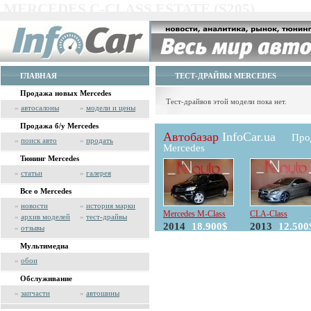
MERCEDES C-CLASS ESTATE (S205)
ГЛАВНАЯ
ТЕСТ-ДРАЙВЫ MERCEDES
Продажа новых Mercedes
Тест-драйвов этой модели пока нет.
»
автосалоны
»
модели и цены
Продажа б/у Mercedes
Автобазар
InfoCar.ua
Про
»
поиск авто
»
продать
Mercedes
Тюнинг Mercedes
»
статьи
»
галерея
Все о Mercedes
»
новости
»
история марки
Mercedes M-Class
CLA-Class
»
архив моделей
»
тест-драйвы
2014
18.900$
2013
12.500
»
отзывы
Мультимедиа
»
обои
Обслуживание
»
запчасти
»
автошины