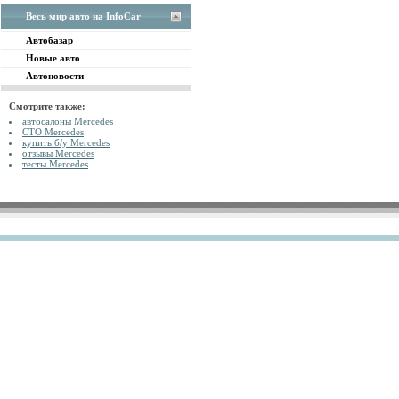
Весь мир авто на InfoCar
Автобазар
Новые авто
Автоновости
Смотрите также:
автосалоны Mercedes
СТО Mercedes
купить б/у Mercedes
отзывы Mercedes
тесты Mercedes