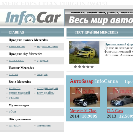
MERCEDES CITAN FURGON (W415)
ГЛАВНАЯ
ТЕСТ-ДРАЙВЫ MERCEDES
Продажа новых Mercedes
Премиальный фур
»
автосалоны
»
модели и цены
Далеко не каждая к
фургона немецкой 
Продажа б/у Mercedes
Источник:
Autonew
»
поиск авто
»
продать
Тюнинг Mercedes
»
статьи
»
галерея
Автобазар
InfoCar.ua
Про
Все о Mercedes
»
новости
»
история марки
»
архив моделей
»
тест-драйвы
»
отзывы
Мультимедиа
Mercedes M-Class
CLA-Class
»
обои
2014
18.900$
2013
12.500
Обслуживание
»
запчасти
»
автошины