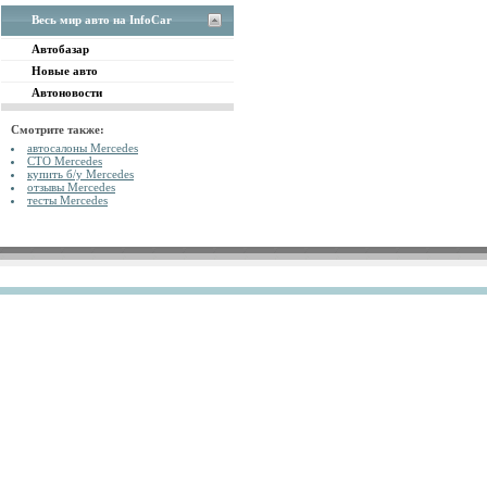
Весь мир авто на InfoCar
Автобазар
Новые авто
Автоновости
Смотрите также:
автосалоны Mercedes
СТО Mercedes
купить б/у Mercedes
отзывы Mercedes
тесты Mercedes