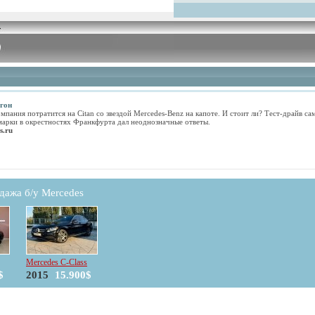
гон
омпания потратится на Citan со звездой Mercedes-Benz на капоте. И стоит ли? Тест-драйв с
марки в окрестностях Франкфурта дал неоднозначные ответы.
s.ru
дажа б/у Mercedes
Mercedes C-Class
$
2015
15.900$