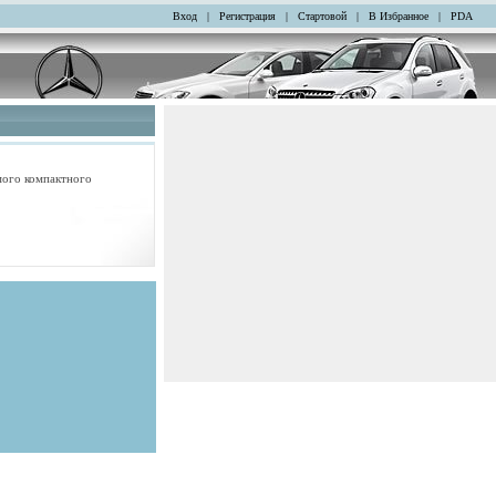
Вход
|
Регистрация
|
Стартовой
|
В Избранное
|
PDA
амого компактного