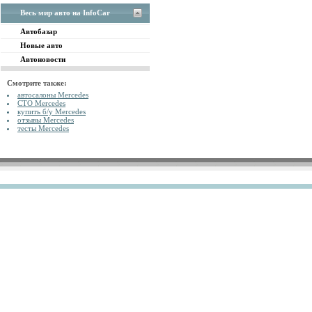
Весь мир авто на InfoCar
Автобазар
Новые авто
Автоновости
Смотрите также:
автосалоны Mercedes
СТО Mercedes
купить б/у Mercedes
отзывы Mercedes
тесты Mercedes