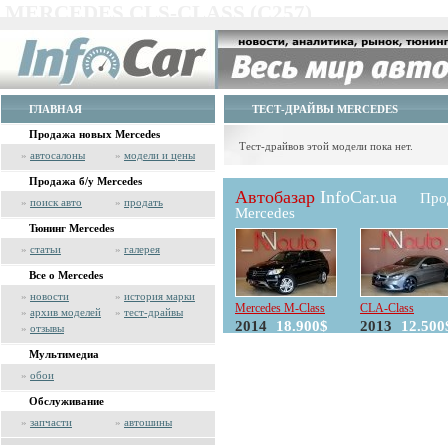
MERCEDES CLS-CLASS (C257)
ГЛАВНАЯ
ТЕСТ-ДРАЙВЫ MERCEDES
Продажа новых Mercedes
Тест-драйвов этой модели пока нет.
»
автосалоны
»
модели и цены
Продажа б/у Mercedes
Автобазар
InfoCar.ua
Про
»
поиск авто
»
продать
Mercedes
Тюнинг Mercedes
»
статьи
»
галерея
Все о Mercedes
»
новости
»
история марки
Mercedes M-Class
CLA-Class
»
архив моделей
»
тест-драйвы
2014
18.900$
2013
12.500
»
отзывы
Мультимедиа
»
обои
Обслуживание
»
запчасти
»
автошины