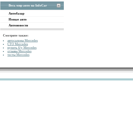
Весь мир авто на InfoCar
Автобазар
Новые авто
Автоновости
Смотрите также:
автосалоны Mercedes
СТО Mercedes
купить б/у Mercedes
отзывы Mercedes
тесты Mercedes