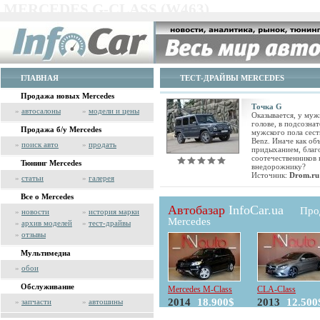
MERCEDES G-CLASS (W463)
ГЛАВНАЯ
ТЕСТ-ДРАЙВЫ MERCEDES
Продажа новых Mercedes
Точка G
»
автосалоны
»
модели и цены
Оказывается, у муж
голове, в подсозна
Продажа б/у Mercedes
мужского пола сест
Benz. Иначе как об
»
поиск авто
»
продать
придыханием, благ
соотечественников 
Тюнинг Mercedes
внедорожнику?
Источник:
Drom.ru
»
статьи
»
галерея
Все о Mercedes
Автобазар
InfoCar.ua
Про
»
новости
»
история марки
Mercedes
»
архив моделей
»
тест-драйвы
»
отзывы
Мультимедиа
»
обои
Обслуживание
Mercedes M-Class
CLA-Class
2014
18.900$
2013
12.500
»
запчасти
»
автошины