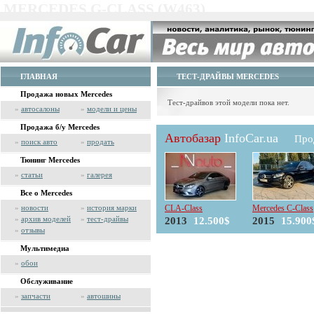
MERCEDES G-CLASS (W463)
ГЛАВНАЯ
ТЕСТ-ДРАЙВЫ MERCEDES
Продажа новых Mercedes
Тест-драйвов этой модели пока нет.
»
автосалоны
»
модели и цены
Продажа б/у Mercedes
Автобазар
InfoCar.ua
Про
»
поиск авто
»
продать
Тюнинг Mercedes
»
статьи
»
галерея
Все о Mercedes
»
новости
»
история марки
CLA-Class
Mercedes C-Class
»
архив моделей
»
тест-драйвы
2013
12.500$
2015
15.900
»
отзывы
Мультимедиа
»
обои
Обслуживание
»
запчасти
»
автошины