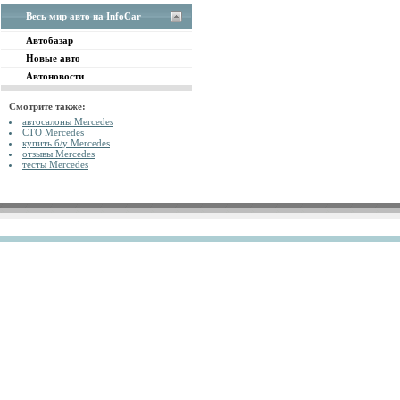
Весь мир авто на InfoCar
Автобазар
Новые авто
Автоновости
Смотрите также:
автосалоны Mercedes
СТО Mercedes
купить б/у Mercedes
отзывы Mercedes
тесты Mercedes