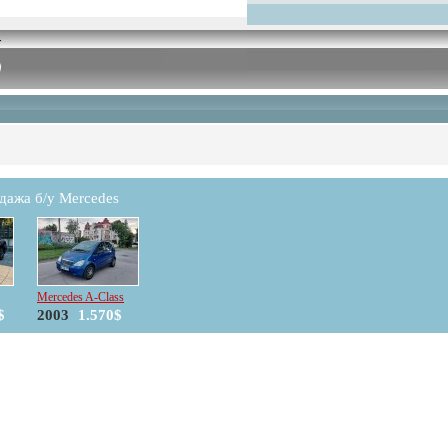
дажа б/у Mercedes
Mercedes A-Class
$
2003
1.570$