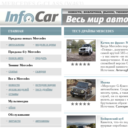
MERCEDES G-CLASS (W463)
ГЛАВНАЯ
ТЕСТ-ДРАЙВЫ MERCEDES
Продажа новых Mercedes
Качок во фраке: M
»
автосалоны
»
модели и цены
Когда Mercedes по
«Гелика», разумеетс
Продажа б/у Mercedes
самой крутой 585-
- у нас иначе «не 
»
поиск авто
»
продать
навороченное. Я же,
спокойной версии G
Тюнинг Mercedes
последний намного
Источник:
Avtovzg
»
статьи
»
галерея
Все о Mercedes
Икона
»
новости
»
история марки
«Мерседес G-Класс
»
архив моделей
»
тест-драйвы
автомобилем. Созд
месить грязь, а та
»
отзывы
служб, он со време
вплоть до мамаш с 
Мультимедиа
брутальном образе
Источник:
Сarexpe
»
обои
Обслуживание
Бойцовский куб
»
запчасти
»
автошины
Кажется, что-то по
впервые опробовал 