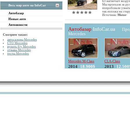
63 нагнетает возду
Мы проехали за ру
Весь мир авто на InfoCar
попробовали узнать
так похожа на ста
Автобазар
Источник:
Motor
Новые авто
Автоновости
Автобазар
InfoCar.ua
Про
Mercedes
Смотрите также:
автосалоны Mercedes
СТО Mercedes
купить б/у Mercedes
отзывы Mercedes
тесты Mercedes
Mercedes M-Class
CLA-Class
2014
18.900$
2013
12.500