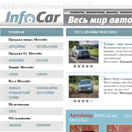
MERCEDES GLC-CLASS (X253)
ГЛАВНАЯ
ТЕСТ-ДРАЙВЫ MERCEDES
Продажа новых Mercedes
Теперь с ним можн
»
автосалоны
»
модели и цены
Компактный кроссов
внешне, получил но
Продажа б/у Mercedes
полезной электрон
поговорить!
»
поиск авто
»
продать
Источник:
Automobi
Тюнинг Mercedes
»
статьи
»
галерея
Кому будут в рад
Все о Mercedes
Кроссоверы преобр
качества и получил
»
новости
»
история марки
пользу ли им это?
»
архив моделей
»
тест-драйвы
Источник:
Motorpa
»
отзывы
Мультимедиа
»
обои
Автобазар
InfoCar.ua
Про
Обслуживание
Mercedes
»
запчасти
»
автошины