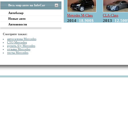
Весь мир авто на InfoCar
Автобазар
Mercedes M-Class
CLA-Class
Новые авто
2014
18.900$
2013
12.500
Автоновости
Смотрите также:
автосалоны Mercedes
СТО Mercedes
купить б/у Mercedes
отзывы Mercedes
тесты Mercedes