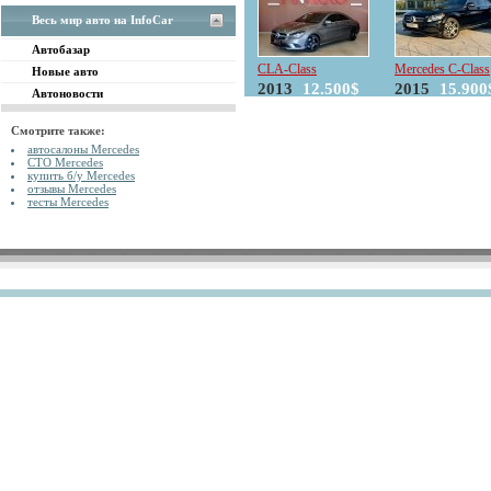
Весь мир авто на InfoCar
Автобазар
CLA-Class
Mercedes C-Class
Новые авто
2013
12.500$
2015
15.900
Автоновости
Смотрите также:
автосалоны Mercedes
СТО Mercedes
купить б/у Mercedes
отзывы Mercedes
тесты Mercedes