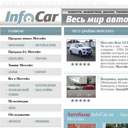
MERCEDES GLE-CLASS SUV (W 166)
ГЛАВНАЯ
ТЕСТ-ДРАЙВЫ MERCEDES
Продажа новых Mercedes
Mercedes-Benz GL
»
автосалоны
»
модели и цены
На тесте у нас – с
а именно – 250d. П
Продажа б/у Mercedes
линейке моторов ди
момент написания т
»
поиск авто
»
продать
фотографии нового 
просторах интерне
Тюнинг Mercedes
Источник:
Mercede
»
статьи
»
галерея
Все о Mercedes
Вечеринка, переше
Обновление М-клас
»
новости
»
история марки
бампером, а вылило
»
архив моделей
»
тест-драйвы
Источник:
Авто@M
»
отзывы
Мультимедиа
»
обои
Автобазар
InfoCar.ua
Про
Обслуживание
Mercedes
»
запчасти
»
автошины