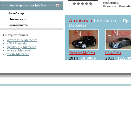
паркетника.
Весь мир авто на InfoCar
Источник:
Mercede
Автобазар
Новые авто
Автобазар
InfoCar.ua
Про
Mercedes
Автоновости
Смотрите также:
автосалоны Mercedes
СТО Mercedes
купить б/у Mercedes
отзывы Mercedes
Mercedes M-Class
CLA-Class
тесты Mercedes
2014
18.900$
2013
12.500