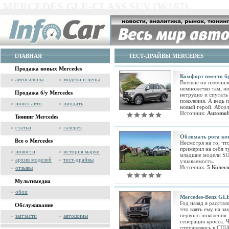
MERCEDES GLE-CLASS SUV (W167)
ГЛАВНАЯ
ТЕСТ-ДРАЙВЫ MERCEDES
Продажа новых Mercedes
Комфорт вместо б
»
автосалоны
»
модели и цены
Внешне он изменилс
немножечко там, но
Продажа б/у Mercedes
нетрудно и спутат
поколения. А ведь
»
поиск авто
»
продать
новый герой. Абсо
Источник:
Automobi
Тюнинг Mercedes
»
статьи
»
галерея
Обломать рога ко
Все о Mercedes
Несмотря на то, чт
примерил на себя т
»
новости
»
история марки
младшие модели SU
»
архив моделей
»
тест-драйвы
узнаваемость.
Источник:
5 Колес
»
отзывы
Мультимедиа
»
обои
Mercedes-Benz GLE
Год назад я расстал
Обслуживание
что взять ему на з
первого поколения.
»
запчасти
»
автошины
генерация кросса. Ч
отправляюсь в США