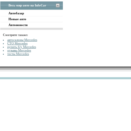
Весь мир авто на InfoCar
Автобазар
Новые авто
Автоновости
Смотрите также:
автосалоны Mercedes
СТО Mercedes
купить б/у Mercedes
отзывы Mercedes
тесты Mercedes