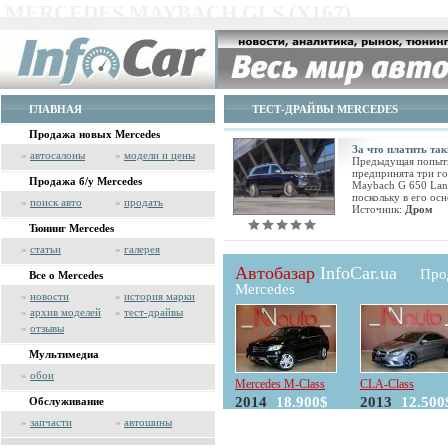
MERCEDES MAYBACH GLS (X167)
ГЛАВНАЯ
ТЕСТ-ДРАЙВЫ MERCEDES
Продажа новых Mercedes
За что платить та
»
автосалоны
»
модели и цены
Предыдущая попытк
предпринята три год
Продажа б/у Mercedes
Maybach G 650 Land
поскольку в его ос
»
поиск авто
»
продать
Источник:
Дром
Тюнинг Mercedes
»
статьи
»
галерея
Автобазар
InfoCar.ua
Про
Все о Mercedes
Mercedes
»
новости
»
история марки
»
архив моделей
»
тест-драйвы
»
отзывы
Мультимедиа
»
обои
Mercedes M-Class
CLA-Class
2014
18.900$
2013
12.500
Обслуживание
»
запчасти
»
автошины