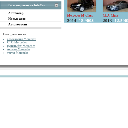
Весь мир авто на InfoCar
Автобазар
Mercedes M-Class
CLA-Class
Новые авто
2014
18.900$
2013
12.500
Автоновости
Смотрите также:
автосалоны Mercedes
СТО Mercedes
купить б/у Mercedes
отзывы Mercedes
тесты Mercedes