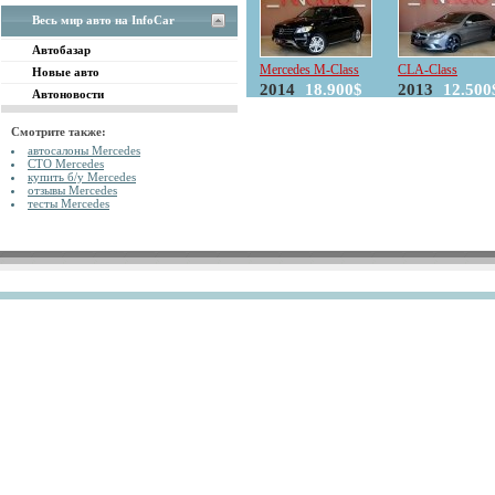
Весь мир авто на InfoCar
Автобазар
Mercedes M-Class
CLA-Class
Новые авто
2014
18.900$
2013
12.500
Автоновости
Смотрите также:
автосалоны Mercedes
СТО Mercedes
купить б/у Mercedes
отзывы Mercedes
тесты Mercedes