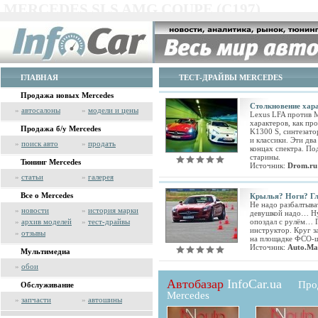
MERCEDES SLS AMG COUPE (C197)
ГЛАВНАЯ
ТЕСТ-ДРАЙВЫ MERCEDES
Продажа новых Mercedes
Столкновение хар
»
автосалоны
»
модели и цены
Lexus LFA против M
характеров, как п
Продажа б/у Mercedes
K1300 S, синтезато
и классики. Эти дв
»
поиск авто
»
продать
концах спектра. По
старины.
Тюнинг Mercedes
Источник:
Drom.ru
»
статьи
»
галерея
Все о Mercedes
Крылья? Ноги? Гл
Не надо разбалтыват
»
новости
»
история марки
девушкой надо… Ну 
»
архив моделей
»
тест-драйвы
опоздал с рулём… Г
инструктор. Круг 
»
отзывы
на площадке ФСО-ш
Источник:
Auto.Mai
Мультимедиа
»
обои
Автобазар
InfoCar.ua
Про
Обслуживание
Mercedes
»
запчасти
»
автошины