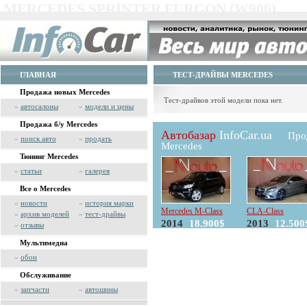
MERCEDES SPRINTER FURGON (W906)
ГЛАВНАЯ
ТЕСТ-ДРАЙВЫ MERCEDES
Продажа новых Mercedes
Тест-драйвов этой модели пока нет.
»
автосалоны
»
модели и цены
Продажа б/у Mercedes
Автобазар
InfoCar.ua
Про
»
поиск авто
»
продать
Mercedes
Тюнинг Mercedes
»
статьи
»
галерея
Все о Mercedes
»
новости
»
история марки
Mercedes M-Class
CLA-Class
»
архив моделей
»
тест-драйвы
2014
18.900$
2013
12.500
»
отзывы
Мультимедиа
»
обои
Обслуживание
»
запчасти
»
автошины