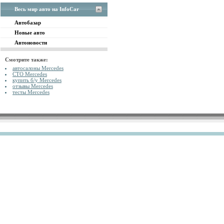
Весь мир авто на InfoCar
Автобазар
Новые авто
Автоновости
Смотрите также:
автосалоны Mercedes
СТО Mercedes
купить б/у Mercedes
отзывы Mercedes
тесты Mercedes