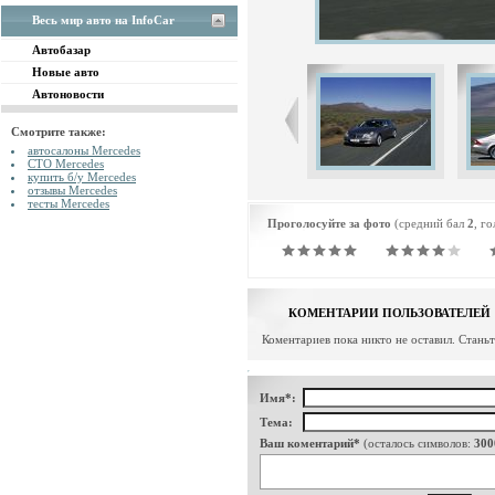
Весь мир авто на InfoCar
Автобазар
Новые авто
Автоновости
Смотрите также:
автосалоны Mercedes
СТО Mercedes
купить б/у Mercedes
отзывы Mercedes
тесты Mercedes
Проголосуйте за фото
(средний бал
2
, г
КОМЕНТАРИИ ПОЛЬЗОВАТЕЛЕЙ
Коментариев пока никто не оставил. Стань
Имя*:
Тема:
Ваш коментарий*
(осталось символов:
300