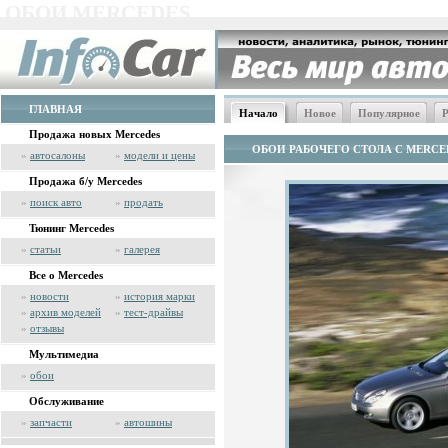
ОБОИ MERCEDES
ГЛАВНАЯ
Начало
Новое
Популярное
Р
Продажа новых Mercedes
ОБОИ РАБОЧЕГО СТОЛА С MERCE
»
автосалоны
»
модели и цены
Продажа б/у Mercedes
»
поиск авто
»
продать
Тюнинг Mercedes
»
статьи
»
галерея
Все о Mercedes
»
новости
»
история марки
»
архив моделей
»
тест-драйвы
»
отзывы
Мультимедиа
»
обои
Обслуживание
»
запчасти
»
автошины