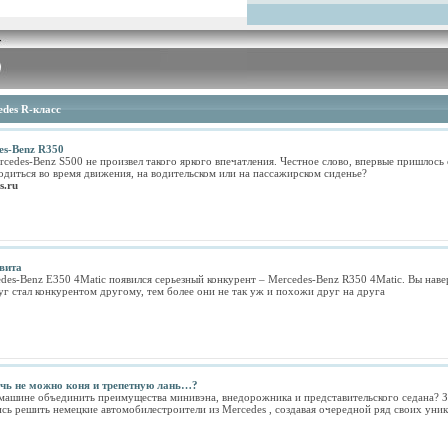
edes R-класс
es-Benz R350
edes-Benz S500 не произвел такого яркого впечатления. Честное слово, впервые пришлось 
одиться во время движения, на водительском или на пассажирском сиденье?
s.ru
вита
des-Benz Е350 4Matic появился серьезный конкурент – Mercedes-Benz R350 4Matic. Вы наве
г стал конкурентом другому, тем более они не так уж и похожи друг на друга
ячь не можно коня и трепетную лань…?
ашине объединить преимущества минивэна, внедорожника и представительского седана? За
сь решить немецкие автомобилестроители из Mercedes , создавая очередной ряд своих ун