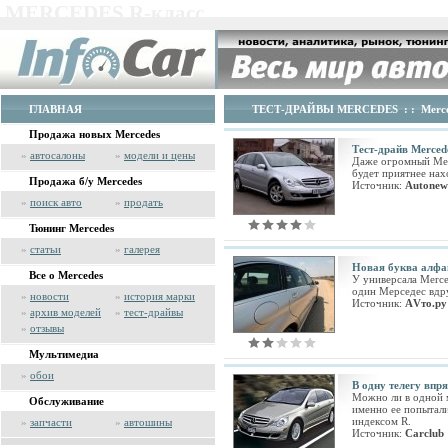
MERCEDES R-класс
ГЛАВНАЯ
ТЕСТ-ДРАЙВЫ MERCEDES
: :
Merc
Продажа новых Mercedes
Тест-драйв Merced
»
автосалоны
»
модели и цены
Даже огромный Merc
будет приятнее нах
Продажа б/у Mercedes
Источник:
Autonew
»
поиск авто
»
продать
Тюнинг Mercedes
»
статьи
»
галерея
Новая буква алфа
Все о Mercedes
У универсала Merce
один Мерседес вдру
»
новости
»
история марки
Источник:
АVто.ру
»
архив моделей
»
тест-драйвы
»
отзывы
Мультимедиа
»
обои
В одну телегу впр
Можно ли в одной м
Обслуживание
именно ее попытали
индексом R.
»
запчасти
»
автошины
Источник:
Carclub