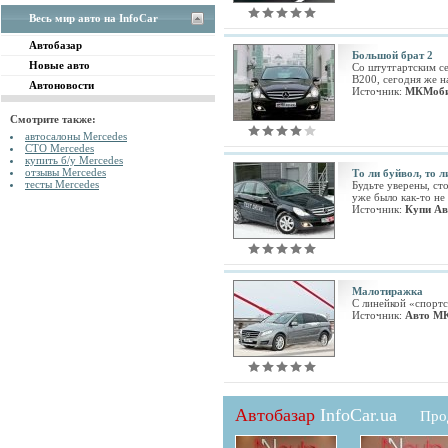
Весь мир авто на InfoCar
Автобазар
Большой брат 2
Новые авто
Со штутгартским се
B200, сегодня же н
Автоновости
Источник:
МКМоб
Смотрите также:
автосалоны Mercedes
СТО Mercedes
купить б/у Mercedes
отзывы Mercedes
То ли буйвол, то л
тесты Mercedes
Будьте уверены, ст
уже было как-то не
Источник:
Купи Ав
Малотиражка
С линейкой «спортс
Источник:
Авто М
Автобазар
InfoCar.ua
Про