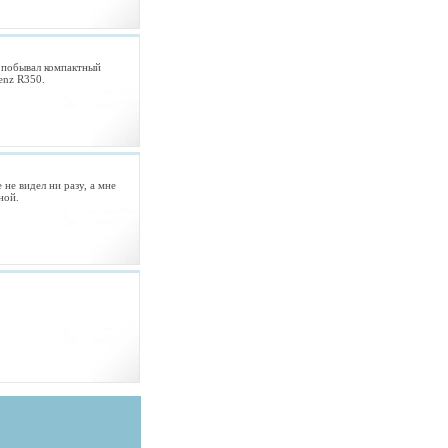
е побывал компактный
enz R350.
не видел ни разу, а мне
ной.