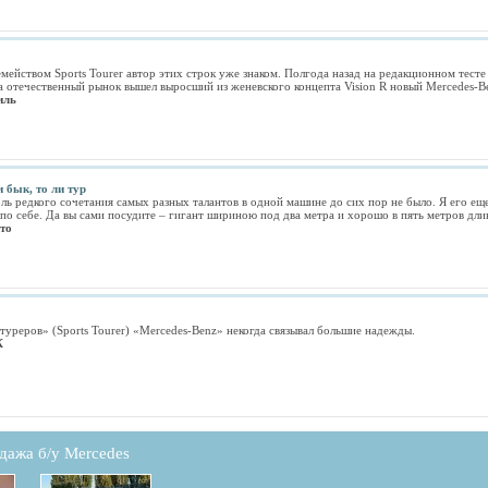
мейством Sports Tourer автор этих строк уже знаком. Полгода назад на редакционном тест
а отечественный рынок вышел выросший из женевского концепта Vision R новый Mercedes-B
иль
и бык, то ли тур
оль редкого сочетания самых разных талантов в одной машине до сих пор не было. Я его еще 
 по себе. Да вы сами посудите – гигант шириною под два метра и хорошо в пять метров дли
то
туреров» (Sports Tourer) «Mercedes-Benz» некогда связывал большие надежды.
К
дажа б/у Mercedes