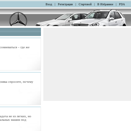
Вход
|
Регистрация
|
Стартовой
|
В Избранное
|
PDA
сомневаться – где же
рняка спросите, почему
дача не из легких, но
икальных машин под