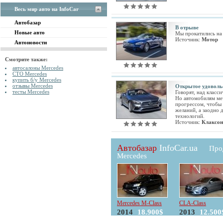
Весь мир авто на InfoCar
Автобазар
В отрыве
Новые авто
Мы прокатились на
Источник:
Мотор
Автоновости
Смотрите также:
автосалоны Mercedes
СТО Mercedes
купить б/у Mercedes
отзывы Mercedes
Открытое удоволь
тесты Mercedes
Говорят, над класс
Но автомобилям ме
прогрессом, чтобы 
желаний, а заодно
технологий.
Источник:
Клаксон
Автобазар
InfoCar.ua
Про
Mercedes
Mercedes M-Class
CLA-Class
2014
18.900$
2013
12.500