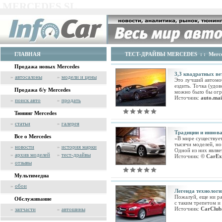
MERCEDES SL
ГЛАВНАЯ
ТЕСТ-ДРАЙВЫ MERCEDES
: :
Merc
Продажа новых Mercedes
3,3 квадратных ве
»
автосалоны
»
модели и цены
Это лучший автомоб
ездить. Точка (удо
Продажа б/у Mercedes
можно было бы огр
Источник:
auto.mai
»
поиск авто
»
продать
Тюнинг Mercedes
»
статьи
»
галерея
Традиции и иннов
Все о Mercedes
«В мире существуе
тысячи моделей, но
»
новости
»
история марки
Одной из них явля
»
архив моделей
»
тест-драйвы
Источник:
© CarEx
»
отзывы
Мультимедиа
»
обои
Легенда технологи
Пожалуй, еще ни ра
Обслуживание
с таким трепетом и
Источник:
CarClub
»
запчасти
»
автошины