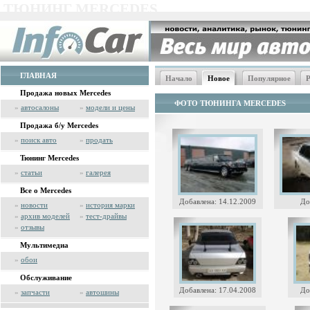
ТЮНИНГ MERCEDES
ГЛАВНАЯ
Начало
Новое
Популярное
Р
Продажа новых Mercedes
ФОТО ТЮНИНГА MERCEDES
»
автосалоны
»
модели и цены
Продажа б/у Mercedes
»
поиск авто
»
продать
Тюнинг Mercedes
»
статьи
»
галерея
Все о Mercedes
Добавлена: 14.12.2009
До
»
новости
»
история марки
»
архив моделей
»
тест-драйвы
»
отзывы
Мультимедиа
»
обои
Обслуживание
Добавлена: 17.04.2008
До
»
запчасти
»
автошины