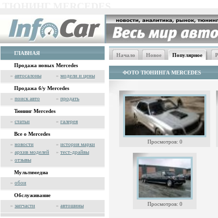
ТЮНИНГ MERCEDES
ГЛАВНАЯ
Начало
Новое
Популярное
Р
Продажа новых Mercedes
ФОТО ТЮНИНГА MERCEDES
»
автосалоны
»
модели и цены
Продажа б/у Mercedes
»
поиск авто
»
продать
Тюнинг Mercedes
»
статьи
»
галерея
Все о Mercedes
Просмотров: 0
»
новости
»
история марки
»
архив моделей
»
тест-драйвы
»
отзывы
Мультимедиа
»
обои
Обслуживание
Просмотров: 0
»
запчасти
»
автошины