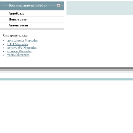
Весь мир авто на InfoCar
Автобазар
Новые авто
Автоновости
Смотрите также:
автосалоны Mercedes
СТО Mercedes
купить б/у Mercedes
отзывы Mercedes
тесты Mercedes