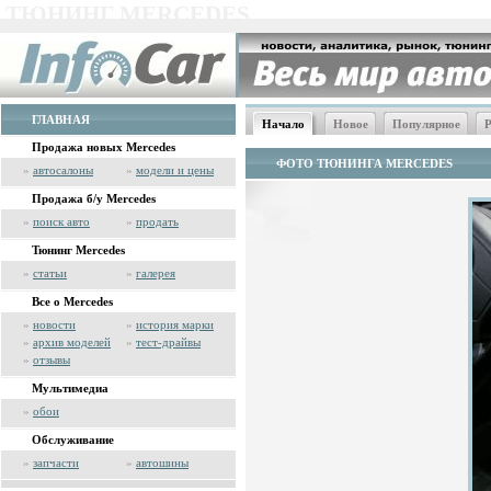
ТЮНИНГ MERCEDES
ГЛАВНАЯ
Начало
Новое
Популярное
Р
Продажа новых Mercedes
ФОТО ТЮНИНГА MERCEDES
»
автосалоны
»
модели и цены
Продажа б/у Mercedes
»
поиск авто
»
продать
Тюнинг Mercedes
»
статьи
»
галерея
Все о Mercedes
»
новости
»
история марки
»
архив моделей
»
тест-драйвы
»
отзывы
Мультимедиа
»
обои
Обслуживание
»
запчасти
»
автошины