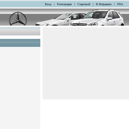
Вход
|
Регистрация
|
Стартовой
|
В Избранное
|
PDA