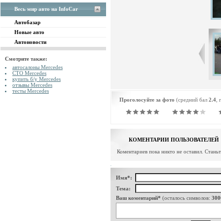
Весь мир авто на InfoCar
Автобазар
Новые авто
Автоновости
Смотрите также:
автосалоны Mercedes
СТО Mercedes
купить б/у Mercedes
отзывы Mercedes
тесты Mercedes
Проголосуйте за фото
(средний бал
2.4
, 
КОМЕНТАРИИ ПОЛЬЗОВАТЕЛЕЙ
Коментариев пока никто не оставил. Стань
Имя*:
Тема:
Ваш коментарий*
(осталось символов:
300