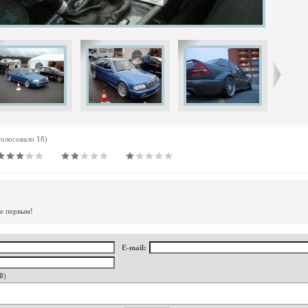
голосовало 18)
те первым!
E-mail:
0
)