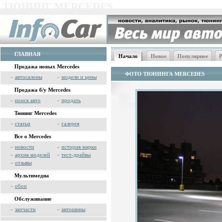
ТЮНИНГ MERCEDES
ГЛАВНАЯ
Начало
Новое
Популярное
Р
Продажа новых Mercedes
ФОТО ТЮНИНГА MERCEDES
»
автосалоны
»
модели и цены
Продажа б/у Mercedes
»
поиск авто
»
продать
Тюнинг Mercedes
»
статьи
»
галерея
Все о Mercedes
»
новости
»
история марки
»
архив моделей
»
тест-драйвы
»
отзывы
Мультимедиа
»
обои
Обслуживание
»
запчасти
»
автошины