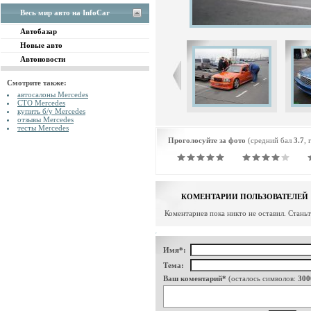
Весь мир авто на InfoCar
Автобазар
Новые авто
Автоновости
Смотрите также:
автосалоны Mercedes
СТО Mercedes
купить б/у Mercedes
отзывы Mercedes
тесты Mercedes
Проголосуйте за фото
(средний бал
3.7
, 
КОМЕНТАРИИ ПОЛЬЗОВАТЕЛЕЙ
Коментариев пока никто не оставил. Стань
Имя*:
Тема:
Ваш коментарий*
(осталось символов:
300